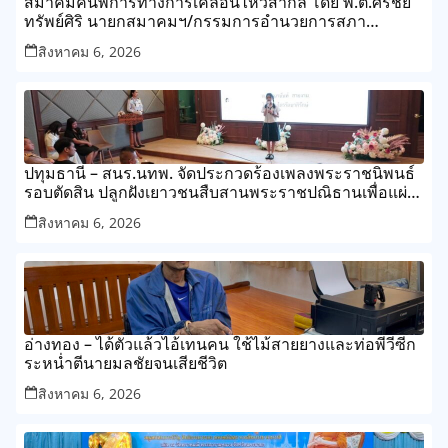
สมาคมคนพิการทางการเคลื่อนไหวสากล โดย พ.ต.ศิริชัย
ทรัพย์ศิริ นายกสมาคมฯ/กรรมการอำนวยการสภา
สังคมสงเคราะห์แห่งประเทศไทย
สิงหาคม 6, 2026
ปทุมธานี – สนร.นทพ. จัดประกวดร้องเพลงพระราชนิพนธ์
รอบตัดสิน ปลูกฝังเยาวชนสืบสานพระราชปณิธานเพื่อแผ่น
ดิน
สิงหาคม 6, 2026
อ่างทอง – ได้ตัวแล้วไอ้เทนคน ใช้ไม้สายยางและท่อพีวีซีก
ระหน่ำตีนายมลชัยจนเสียชีวิต
สิงหาคม 6, 2026