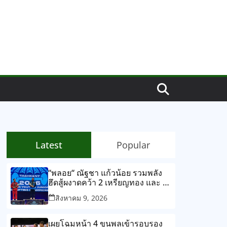
Latest
Popular
“พลอย“ ณัฐชา แก้วน้อย รวมพลัง
ฮึดสู้ผงาดคว้า 2 เหรียญทอง และ 1
เหรียญทองแดง รุ่นเยาวชนหญิง 53
สิงหาคม 9, 2026
กิโลกรัม ในศึกยกน้ำหนักยุวชนและ
เยาวชนชิงชนะเลิศแห่งเอเชีย กรุง
ทาชเคนท์ ประเทศอุซเบกิสถาน
เผยโฉมหน้า 4 ขุนพลเข้ารอบรอง