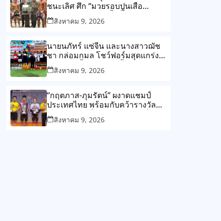
สรุปผลงานจอมพลังไทยคว้าไปแล้ว
ชนะเลิศ ศึก “มวยรอบปูนเสือ
4 เหรียญทอง, 1 เหรียญเงิน และ 1
มวยไทยพันธุ์แท้ ครั้งที่ 25”
สิงหาคม 9, 2026
ทองแดง
นายนภัทร์ แซ่จีน และนางสาวฌัช
ชา กล่อมกมล โชว์ฟอร์มสุดแกร่ง
คว้าทริปเปิ้ลแชมป์ได้ทั้งสองคน ใน
สิงหาคม 9, 2026
การแข่งขันนักซอฟท์เทนนิสชิงชนะ
เลิศแห่งจังหวัดพิจิตร ประจำปี 2569
“กฤตภาส-ภุมรัตน์” ผงาดแชมป์
ประเทศไทย พร้อมกับคว้ารางวัล
นักกีฬายอดเยี่ยมปี 2569 ผอ.เขื่อน
สิงหาคม 9, 2026
ภูมิพล พร้อมรับเจ้าภาพต่อปี 2570