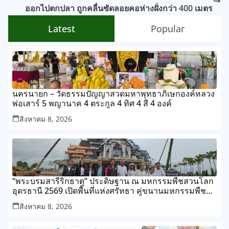
ออกไปตกปลา ถูกคลื่นซัดลอยคอห่างฝั่งกว่า 400 เมตร
Latest
Popular
นครนายก – วัดธรรมปัญญาสวดมหาพุทธาภิเษกองค์หลวง
พ่อเสาร์ 5 พญานาค 4 ตระกูล 4 ทิศ 4 สี 4 องค์
สิงหาคม 8, 2026
“พระบรมสารีริกธาตุ” ประดิษฐาน ณ มหกรรมพืชสวนโลก
อุดรธานี 2569 เปิดพื้นที่แห่งศรัทธา คู่ขนานมหกรรมพืช
สวนระดับโลก
สิงหาคม 8, 2026