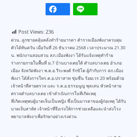
Post Views:
236
ด่วน..ลูกชายคลุ้มคลั่งทำร้ายมารดา ตำรวจเมืองพังงาควบคุม
ตัวได้ทันควัน เมื่อวันที่ 26 ธันวาคม 2568 เวลาประมาณ 21.30
น. พนักงานสอบสวน สภ.เมืองพังงา ได้รับแจ้งเหตุทำร้าย
ร่างกายภายในพื้นที่ ม.7 บ้านบางเตยใต้ ตำบลบางเตย อำเภอ
เมือง จังหวัดพังงา พ.ต.อ.วีระพงศ์ รักขิโต ผู้กำกับการ สภ.เมือง
พังงา ได้สั่งการใหร.ต.อ.ปราสาท ชุ่มชื่น ร้อยเวร 20 พร้อมด้วย
เจ้าหน้าที่สายตรวจ และ ร.ต.อ.ธรรมนูญ พุลเสน หัวหน้าสาย
ตรวจตำบลบางเตย เข้าดำเนินการในที่เกิดเหตุ
ที่เกิดเหตุพบผู้บาดเจ็บเป็นหญิง ซึ่งเป็นมารดาของผู้ก่อเหตุ ได้รับ
บาดเจ็บสาหัส เจ้าหน้าที่จึงเร่งให้การช่วยเหลือและนำส่งโรง
พยาบาลพังงาเพื่อรักษาอย่างเร่งด่วน