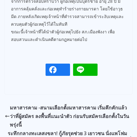
จากการตรวจสอบทราบว่า ผู้ก่อเหตุเป็นบุตรชาย อายุ 28 ปี มี
อาการคลุ้มคลั่งและก่อเหตุทำร้ายร่างกายมารดา โดยใช้อาวุธ
มีด ภายหลังเกิดเหตุเจ้าหน้าที่ตำรวจสามารถเข้าระงับเหตุและ
ควบคุมตัวผู้ก่อเหตุไว้ได้ในทันที
ขณะนี้เจ้าหน้าที่ได้นำตัวผู้ก่อเหตุไปยัง สภ.เมืองพังงา เพื่อ
สอบสวนและดำเนินคดีตามกฎหมายต่อไป
มหาสารคาม -สนามเลือกตั้งมหาสารคาม เริ่มคึกคักแล้ว
ว่าที่ผู้สมัคร ลงพื้นที่แนะนำตัว ก่อนรับสมัครเลือกตั้งในวัน
พรุ่งนี้
ระทึกกลางทะเลสงขลา! กู้ภัยรุดช่วย 3 เยาวชน นั่งแพโฟม