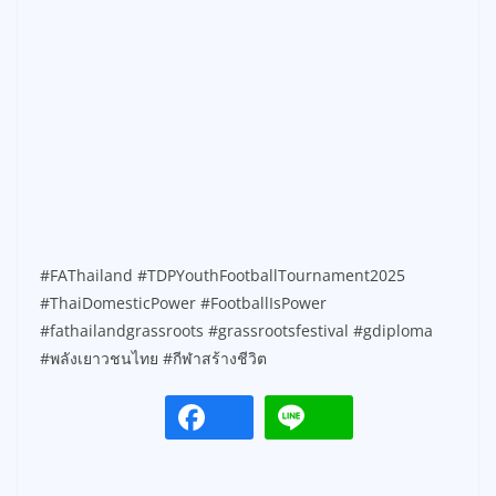
#FAThailand #TDPYouthFootballTournament2025
#ThaiDomesticPower #FootballIsPower
#fathailandgrassroots #grassrootsfestival #gdiploma
#พลังเยาวชนไทย #กีฬาสร้างชีวิต