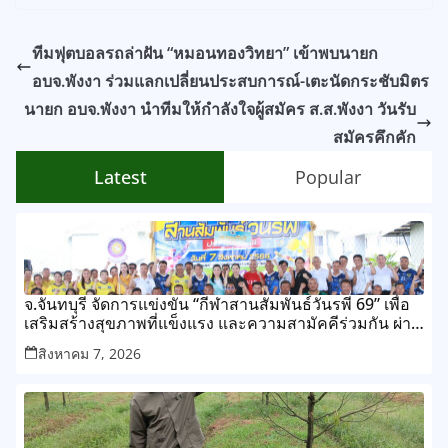
ทีมฟุตบอลรถล่าฝัน “หมอนทองวิทยา” เข้าพบนายก
อบจ.พังงา ร่วมแลกเปลี่ยนประสบการณ์-เตะนัดกระชับมิตร
นายก อบจ.พังงา นำทีมให้กำลังใจผู้สมัคร ส.ส.พังงา วันรับ
สมัครคึกคัก
Latest
Popular
จ.จันทบุรี จัดการแข่งขัน “กีฬาสานสัมพันธ์วันรพี 69” เพื่อ
เสริมสร้างสุขภาพที่แข็งแรง และความสามัคคีร่วมกัน ผ่าน
การแข่งขันกีฬาและกิจกรรมนันทนาการ
สิงหาคม 7, 2026