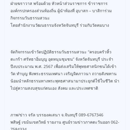
ฝ่ายฆราวาส พร้อมด้วย หัวหน้าส่วนราชการ ข้าราชการ
องค์กรปกครองส่วนท้องถิ่น ผู้นำท้องที่ อุบาสก – บาสิการ่วม
กิจกรรมวันธรรมสวนะ
โดยสำนักงานวัฒนธรรมจังหวัดจันทบุรี ร่วมกับวัดคมบาง
จัดกิจกรรมเข้าวัดปฏิบัติธรรมวันธรรมสวนะ “ครอบครัวหิ้ว
ตะกร้า ศรัทธาอิ่มบุญ อุดหนุนชุมชน” จังหวัดจันทบุรี ประจำ
ปีงบประมาณ พ.ศ. 2567 เพื่อส่งเสริมให้พุทธศาสนิกชนได้เข้า
วัด ทำบุญ ฟังพระธรรมเทศนา เจริญจิตภาวนา ถวายสังฆทาน
น้อมนำหลักธรรมทางพระพุทธศาสนามาประยุกต์ใช้ในชีวิต นำ
ไปสู่ความสงบสุขแก่ตนเอง สังคม และประเทศชาติ
ภาพ/ข่าว จรัล บรรยงคเสนา จ.จันทบุรี 089-6767346
พสิษฐ์ เขม้นเขตวิทย์ รายงาน ศูนย์รวมข่าวภาคตะวันออก 062-
7584334