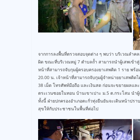
จากการลงพื้นที่ตรวจสอบจุดต่าง ๆ พบว่า บริเวณลำค
ผิด ขณะที่บริเวณหมู่ 7 ตำบลถ้ำ สามารถนำผู้เสพเข้าส
หน้าที่สามารถจับกุมผู้ครอบครองยาเสพติด 1 ราย พร้อม
20.00 น. เจ้าหน้าที่สามารถจับกุมผู้จำหน่ายยาเสพต
38 เม็ด โทรศัพท์มือถือ และเงินสด ก่อนจะขยายผลแ
ตระเวนซอยในทอน บ้านเขาเปาะ ม.5 ต.กระโสม นำผู้เ
ทั้งนี้ ฝ่ายปกครองอำเภอตะกั่วทุ่งยืนยันจะเดินหน้า
สุขให้กับประชาชนในพื้นที่ต่อไป