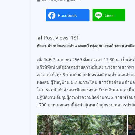
Facebook
Line
Post Views:
181
พังงา-ฝ่ายปกครองอำเภอตะกั่วทุ่งลุยกวาดล้างยาเสพติด 
เมื่อวันที่ 7 เมษายน 2569 ตั้งแต่เวลา 17.30 น. เป็น
แก้วพิทักษ์ ปลัดอำเภอฝ่ายความมั่นคง นางสาวเสาวพร
อส.อ.ตะกั่วทุ่ง 3 ร่วมกับฝ่ายปกครองตำบลถ้ำ และต
ทองสม ผู้ใหญ่บ้าน ม.7 ต.กระโสม สารวัตรกำนันตำบลถ้
โสม ร่วมนำกำลังสมาชิกกองอาสารักษาดินแดน ลงพื้น
ปฏิบัติงาน จับกุมผู้กระทำความผิดจำนวน 2 ราย พร้อม
1700 บาท นอกจากนี้ยังนำผู้เสพเข้าสู่กระบวนการบำ