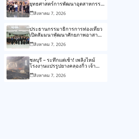
ยุทธศาสตร์การพัฒนาอุตสาหกรรม
อัญมณีไทยสู่เวทีโลก เปิดงาน
สิงหาคม 7, 2026
“Chanthaburi International
Gemstone Market Exhibition”
ผลักดันจังหวัดจันทบุรีสู่การเป็น
ประธานกรรมาธิการการท่องเที่ยว
“World Gemstones Trade
เปิดสัมมนาพัฒนาศักยภาพอาสา
Center”
สมัครท่องเที่ยว มุ่งยกระดับแหล่ง
สิงหาคม 7, 2026
ท่องเที่ยวเชิงวัฒนธรรมจังหวัด
นครปฐมสู่การท่องเที่ยวคุณภาพ
อย่างยั่งยืน
ชลบุรี – ระทึกแต่เช้า! เพลิงไหม้
โรงงานแปรรูปยางคลองกิ่ว เจ้า
หน้าที่เร่งสกัดกว่า 2 ชั่วโมง ล่าสุด
สิงหาคม 7, 2026
คุมเพลิงได้แล้ว โชคดีไร้ผู้บาดเจ็บ