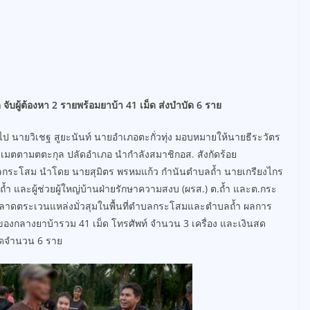
จับผู้ต้องหา 2 รายพร้อมยาบ้า 41 เม็ด ส่งบำบัด 6 ราย
ต้นไป นายวิเชฐ สูยะนันท์ นายอำเภอตะกั่วทุ่ง มอบหมายให้นายธีระวัตร
 เมตตามตตะกุล ปลัดอำเภอ นำกำลังสมาชิกอส. สังกัดร้อย
ำบลกระโสม นำโดย นายสุมิตร พรหมแก้ว กำนันตำบลถ้ำ นายเกรียงไกร
ำ และผู้ช่วยผู้ใหญ่บ้านฝ่ายรักษาความสงบ (ผรส.) ต.ถ้ำ และต.กระ
ลาดตระเวนแหล่งมั่วสุมในพื้นที่ตำบลกระโสมและตำบลถ้ำ ผลการ
ของกลางยาบ้ารวม 41 เม็ด โทรศัพท์ จำนวน 3 เครื่อง และเงินสด
บัดจำนวน 6 ราย