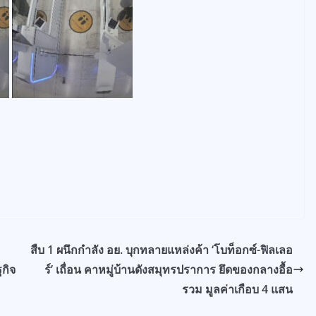
สืบ 1 ผนึกกำลัง อย. บุกทลายแหล่งค้า ‘โบท็อกซ์-ฟิลเลอ
ฐกิจ
ร์’ เถื่อน คาหมู่บ้านดังสมุทรปราการ ยึดของกลางอื้อ
รวม มูลค่าเกือบ 4 แสน