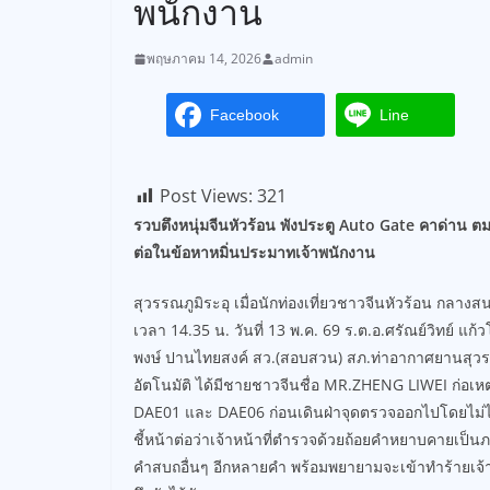
พนักงาน
พฤษภาคม 14, 2026
admin
Facebook
Line
Post Views:
321
รวบตึงหนุ่มจีนหัวร้อน พังประตู Auto Gate คาด่าน ต
ต่อในข้อหาหมิ่นประมาทเจ้าพนักงาน
สุวรรณภูมิระอุ เมื่อนักท่องเที่ยวชาวจีนหัวร้อน กลา
เวลา 14.35 น. วันที่ 13 พ.ค. 69 ร.ต.อ.ศรัณย์วิทย์ แก
พงษ์ ปานไทยสงค์ สว.(สอบสวน) สภ.ท่าอากาศยานสุวรรณภ
อัตโนมัติ ได้มีชายชาวจีนชื่อ MR.ZHENG LIWEI ก่อเห
DAE01 และ DAE06 ก่อนเดินฝ่าจุดตรวจออกไปโดยไม่ได้
ชี้หน้าต่อว่าเจ้าหน้าที่ตำรวจด้วยถ้อยคำหยาบคายเป็
คำสบถอื่นๆ อีกหลายคำ พร้อมพยายามจะเข้าทำร้ายเจ้าหน