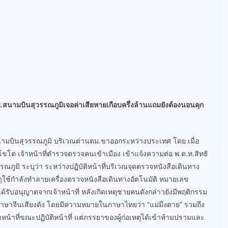
ม.สนามบินสุวรรณภูมิเจอค่าเสียหายเกือบครึ่งล้านแถมยังต้องนอนคุก
งสนามบินสุวรรณภูมิ บริเวณด่านตม.ขาออกระหว่างประเทศ โดย เมื่อ
้วโขโต เจ้าหน้าที่ตำรวจตรวจคนเข้าเมือง เข้าแจ้งความต่อ พ.ต.ท.สิทธิ
ูมิ ระบุว่า ระหว่างปฏิบัติหน้าที่บริเวณจุดตรวจหนังสือเดินทาง
ตุใช้กำลังทำลายเครื่องตรวจหนังสือเดินทางอัตโนมัติ หมายเลข
รับอนุญาตจากเจ้าหน้าที่ หลังเกิดเหตุชายคนดังกล่าวยังมีพฤติกรรม
นภาษาจีนเสียงดัง โดยมีความหมายในภาษาไทยว่า “แม่มึงตาย” รวมถึง
้าที่ขณะปฏิบัติหน้าที่ แต่ภรรยาของผู้ก่อเหตุได้เข้าห้ามปรามและ