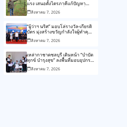
แรง เสนอตั้งไตรภาคีแก้ปัญหา
โรงงานกับชุมชน ลั่น ต้องแก้ที่ต้น
สิงหาคม 7, 2026
เหตุไม่ใช่แก้ปลายเหตุไม่รู้จบ
“ผู้ว่าฯ นริศ” มอบโล่รางวัล-เกียรติ
บัตร มุ่งสร้างขวัญกำลังใจผู้ทำคุณ
ประโยชน์แก่สังคม
สิงหาคม 7, 2026
เหล่ากาชาดชลบุรี เดินหน้า “บำบัด
ทุกข์ บำรุงสุข” ลงพื้นที่มอบอุปกรณ์
ช่วยเหลือและถุงยังชีพแก่ผู้ยากไร้
สิงหาคม 7, 2026