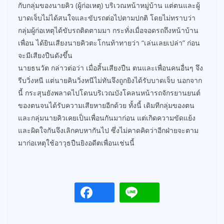
กับกลุ่มของนายคิว (ผู้ก่อเหตุ) บริเวณหน้าหมู่บ้าน แต่ตนและผู้
บาดเจ็บไม่ได้สนใจและขับรถต่อไปตามปกติ โดยไม่ทราบว่า
กลุ่มผู้ก่อเหตุได้ขับรถติดตามมา กระทั่งเมื่อจอดรถถึงหน้าบ้าน
เพื่อน ได้ยินเสียงนายคิวตะโกนท้าทายว่า “เล่นเลยเปล่า” ก่อน
จะมีเสียงปืนดังขึ้น
นายธนวัต กล่าวต่อว่า เมื่อสิ้นเสียงปืน ตนและเพื่อนคนอื่นๆ จึง
รีบวิ่งหนี แต่นายคินวิ่งหนีไม่ทันจึงถูกยิงได้รับบาดเจ็บ นอกจาก
นี้ กระสุนยังพลาดไปโดนบริเวณบังโคลนหน้ารถจักรยานยนต์
ของตนจนได้รับความเสียหายอีกด้วย ทั้งนี้ เดิมทีกลุ่มของตน
และกลุ่มนายคิวเคยเป็นเพื่อนกันมาก่อน แต่เกิดความขัดแย้ง
และผิดใจกันจึงเลิกคบหากันไป ซึ่งไม่คาดคิดว่าอีกฝ่ายจะตาม
มาก่อเหตุใช้อาวุธปืนยิงอดีตเพื่อนเช่นนี้