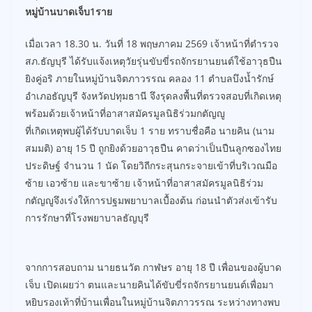
หมู่บ้านบาดเจ็บ1ราย
เมื่อเวลา 18.30 น. วันที่ 18 พฤษภาคม 2569 เจ้าหน้าที่ตำรวจ
สภ.ธัญบุรี ได้รับแจ้งเหตุวัยรุ่นขับขี่รถจักรยานยนต์ใช้อาวุธปืน
ยิงคู่อริ ภายในหมู่บ้านจิตภาวรรณ คลอง 11 ตำบลบึงน้ำรักษ์
อำเภอธัญบุรี จังหวัดปทุมธานี จึงรุดลงพื้นที่ตรวจสอบที่เกิดเหตุ
พร้อมด้วยเจ้าหน้าที่อาสาสมัครมูลนิธิร่วมกตัญญู
ที่เกิดเหตุพบผู้ได้รับบาดเจ็บ 1 ราย ทราบชื่อคือ นายคิน (นาม
สมมติ) อายุ 15 ปี ถูกยิงด้วยอาวุธปืน คาดว่าเป็นปืนลูกซองไทย
ประดิษฐ์ จำนวน 1 นัด โดยวิถีกระสุนกระจายเข้าที่บริเวณมือ
ซ้าย เอวซ้าย และขาซ้าย เจ้าหน้าที่อาสาสมัครมูลนิธิร่วม
กตัญญูจึงเร่งให้การปฐมพยาบาลเบื้องต้น ก่อนนำตัวส่งเข้ารับ
การรักษาที่โรงพยาบาลธัญบุรี
จากการสอบถาม นายธนวัต กาฬษร อายุ 18 ปี เพื่อนของผู้บาด
เจ็บ เปิดเผยว่า ตนและนายคินได้ขับขี่รถจักรยานยนต์เพื่อมา
หยิบรองเท้าที่บ้านเพื่อนในหมู่บ้านจิตภาวรรณ ระหว่างทางพบ