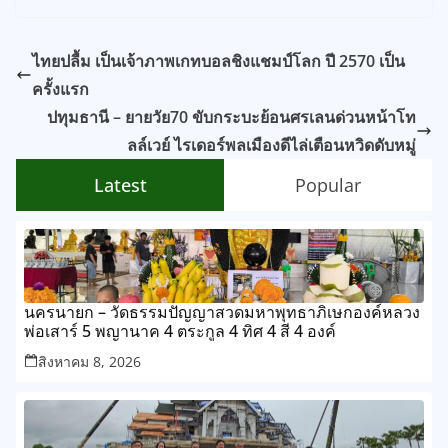
ไทยปลื้ม เป็นเจ้าภาพเกทบอลชิงแชมป์โลก ปี 2570 เป็น
ครั้งแรก
ปทุมธานี – ยายวัย70 ขับกระบะย้อนศรเลนด่วนหน้าโท
ลล์เวย์ ไรเดอร์พลเมืองดีไล่เตือนหวิดดับหมู่
Latest
Popular
นครนายก – วัดธรรมปัญญาสวดมหาพุทธาภิเษกองค์หลวง
พ่อเสาร์ 5 พญานาค 4 ตระกูล 4 ทิศ 4 สี 4 องค์
สิงหาคม 8, 2026