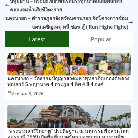
ปทุมธานี – กระบะเชี่ยวชนรถบรรทุกน้ำดื่มเสียหลักตก
คลองจมน้ำเสียชีวิต2ราย
นครนายก – ตำรวจภูธรจังหวัดนครนายก จัดโครงการซ้อม
แผนเผชิญเหตุ หนี ซ่อน สู้ ( Run Highe Fighe)
Latest
Popular
นครนายก – วัดธรรมปัญญาสวดมหาพุทธาภิเษกองค์หลวง
พ่อเสาร์ 5 พญานาค 4 ตระกูล 4 ทิศ 4 สี 4 องค์
สิงหาคม 8, 2026
“พระบรมสารีริกธาตุ” ประดิษฐาน ณ มหกรรมพืชสวนโลก
อุดรธานี 2569 เปิดพื้นที่แห่งศรัทธา คู่ขนานมหกรรมพืช