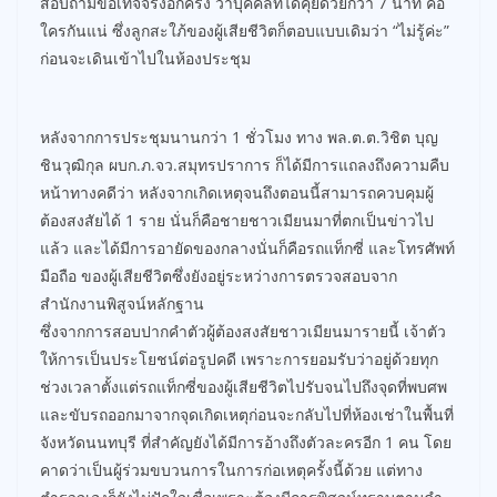
สอบถามข้อเท็จจริงอีกครั้ง ว่าบุคคลที่ได้คุยด้วยกว่า 7 นาที คือ
ใครกันแน่ ซึ่งลูกสะใภ้ของผู้เสียชีวิตก็ตอบแบบเดิมว่า “ไม่รู้ค่ะ”
ก่อนจะเดินเข้าไปในห้องประชุม
หลังจากการประชุมนานกว่า 1 ชั่วโมง ทาง พล.ต.ต.วิชิต บุญ
ชินวุฒิกุล ผบก.ภ.จว.สมุทรปราการ ก็ได้มีการแถลงถึงความคืบ
หน้าทางคดีว่า หลังจากเกิดเหตุจนถึงตอนนี้สามารถควบคุมผู้
ต้องสงสัยได้ 1 ราย นั่นก็คือชายชาวเมียนมาที่ตกเป็นข่าวไป
แล้ว และได้มีการอายัดของกลางนั่นก็คือรถแท็กซี่ และโทรศัพท์
มือถือ ของผู้เสียชีวิตซึ่งยังอยู่ระหว่างการตรวจสอบจาก
สำนักงานพิสูจน์หลักฐาน
ซึ่งจากการสอบปากคำตัวผู้ต้องสงสัยชาวเมียนมารายนี้ เจ้าตัว
ให้การเป็นประโยชน์ต่อรูปคดี เพราะการยอมรับว่าอยู่ด้วยทุก
ช่วงเวลาตั้งแต่รถแท็กซี่ของผู้เสียชีวิตไปรับจนไปถึงจุดที่พบศพ
และขับรถออกมาจากจุดเกิดเหตุก่อนจะกลับไปที่ห้องเช่าในพื้นที่
จังหวัดนนทบุรี ที่สำคัญยังได้มีการอ้างถึงตัวละครอีก 1 คน โดย
คาดว่าเป็นผู้ร่วมขบวนการในการก่อเหตุครั้งนี้ด้วย แต่ทาง