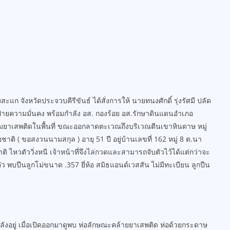
ะแก จังหวัดประจวบคีรีขันธ์ ได้สั่งการให้ นายทนงศักดิ์ รุ่งรัศมี ปลัด
่ายความมั่นคง พร้อมกำลัง อส. กองร้อย อส.รักษาดินแดนอำเภอ
ามยาเสพติดในพื้นที่ ขณะออกลาดตะเวณถึงบริเวณตีนเขาหินดาษ หมู่
ชาติ ( ขอสงวนนามสกุล ) อายุ 51 ปี อยู่บ้านเลขที่ 162 หมู่ 8 ต.นา
ติ ไหวตัววิ่งหนี เจ้าหน้าที่จึงไล่กวดและสามารถจับตัวไว้ได้แต่กว่าจะ
ัว พบปืนลูกโม่ขนาด .357 ยี่ห้อ สมิธแอนด์เวสสัน ไม่มีทะเบียน ลูกปืน
ังอยู่ เมื่อเปิดออกมาดูพบ ห่อลักษณะคล้ายยาเสพติด ห่อด้วยกระดาษ