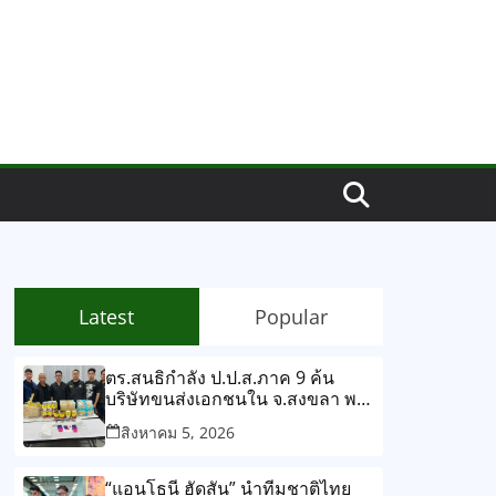
Latest
Popular
ตร.สนธิกำลัง ป.ป.ส.ภาค 9 ค้น
บริษัทขนส่งเอกชนใน จ.สงขลา พบ
ยาบ้าซุกซ่อนกระป๋องเงาะแปรรูป
สิงหาคม 5, 2026
ยึดของกลางกว่า 268,000 เม็ด
“แอนโธนี ฮัดสัน” นำทีมชาติไทย