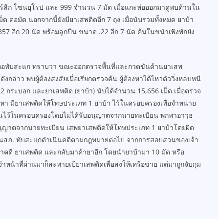
มียร์ลีก โซนยุโรป และ 999 จำนวน 7 มัด เมื่อแกะห่อออกมาดูพบด้านใน
ด ต่อมัด นอกจากนี้ยังมียาเสพติดอีก 7 ถุง เมื่อนับรวมทั้งหมด ยาบ้า
7 อีก 20 นัด พร้อมลูกปืน ขนาด .22 อีก 7 นัด ค้นในขนำเพิงพักยัง
ำเภอทับสะแก ทราบว่า ขณะออกตรวจพื้นที่และกวดขันด้านยาเสพ
งดังกล่าว พบผู้ต้องสงสัยเมื่อเรียกตรวจค้น ผู้ต้องหาได้ไหวตัววิ่งหลบหนี
ืน 2 กระบอก และยาเสพติด (ยาบ้า) นับได้จำนวน 15,656 เม็ด เมื่อตรวจ
่าวหา มียาเสพติดให้โทษประเภท 1 ยาบ้า ไว้ในครอบครองเพื่อจำหน่าย
ุนปืนไว้ในครอบครองโดยไม่ได้รับอนุญาตจากนายทะเบียน พกพาอาวุธ
อนุญาตจากนายทะเบียน เสพยาเสพติดให้โทษประเภท 1 ยาบ้าโดยผิด
บสวนสภ. ทับสะแกดำเนินคดีตามกฎหมายต่อไป จากการสอบสวนของเจ้า
กว่าคดี ยาเสพติด และกลับมาค้ายาอีก โดยนำยาบ้ามา 10 มัด หรือ
หน้าที่ผ่านมาก็สะพายเป้ยาเสพติดเพื่อส่งให้เครือข่าย แต่มาถูกจับกุม