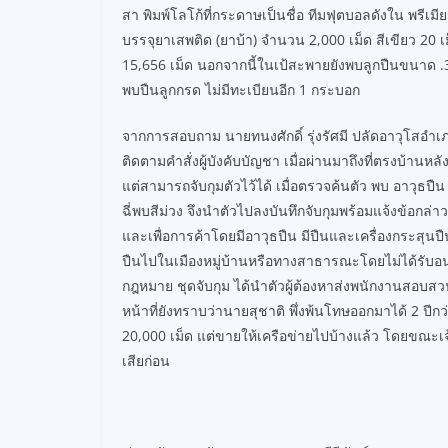
สา พิมพ์โลโก้ที่กระดาษเป็นชื่อ ทีมฟุตบอลดังใน พรีเ
บรรจุยาเสพติด (ยาบ้า) จำนวน 2,000 เม็ด สีเขียว 20 เม็
15,656 เม็ด นอกจากนี้ในเป้สะพายยังพบลูกปืนขนาด .35
พบปืนลูกกรด ไม่มีทะเบียนอีก 1 กระบอก
จากการสอบถาม นายทนงศักดิ์ รุ่งรัศมี ปลัดอาวุโสอ
ติดตามคำสั่งผู้บังคับบัญชา เมื่อผ่านมาถึงที่ตรงบ้านหลั
แต่สามารถจับกุมตัวไว้ได้ เมื่อตรวจค้นตัว พบ อาวุธป
ฉี่พบสีม่วง จึงนำตัวไปลงบันทึกจับกุมพร้อมแจ้งข้อกล
และเพื่อการค้าโดยมีอาวุธปืน มีปืนและเครื่องกระส
ปืนไปในเมืองหมู่บ้านหรือทางสาธารณะโดยไม่ได้รับ
กฎหมาย ชุดจับกุม ได้นำตัวผู้ต้องหาส่งพนักงานสอ
หน้าที่ยังทราบว่านายสุชาติ พึ่งพ้นโทษออกมาได้ 2 ปี
20,000 เม็ด แต่ขายให้เครือข่ายไปบ้างแล้ว โดยขณะเจ้า
เสียก่อน