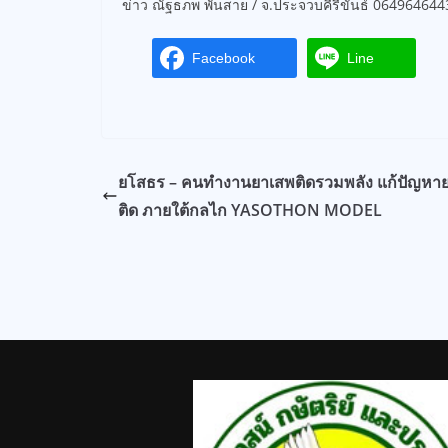
ข่าว ณัฐธภพ พันสาย / จ.ประจวบคีรีขันธ์ 064964644
Facebook
Line
ยโสธร – คนทำงานยาเสพติดรวมพลัง แก้ปัญหา
ติด ภายใต้กลไก YASOTHON MODEL