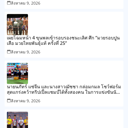
สิงหาคม 9, 2026
กรุงทาชเคนท์ ประเทศอุซเบกิสถาน สรุปผลงานจอมพลัง
ไทยคว้าไปแล้ว 4 เหรียญทอง, 1 เหรียญเงิน และ 1 ทองแดง
เผยโฉมหน้า 4 ขุนพลเข้ารอบรองชนะเลิศ ศึก “มวยรอบปูน
เสือ มวยไทยพันธุ์แท้ ครั้งที่ 25”
สิงหาคม 9, 2026
นายนภัทร์ แซ่จีน และนางสาวฌัชชา กล่อมกมล โชว์ฟอร์ม
สุดแกร่งคว้าทริปเปิ้ลแชมป์ได้ทั้งสองคน ในการแข่งขันนัก
ซอฟท์เทนนิสชิงชนะเลิศแห่งจังหวัดพิจิตร ประจำปี 2569
สิงหาคม 9, 2026