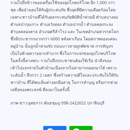
รวมไปถึงข้าวของเครื่องใช้ของอุปโภคบริโภค อีก 1,000 กว่า
ชุด เพื่อนำมอบให้กับผู้ประสบภัย ซึ่งจุดที่มีความเดือดร้อนโดย
เฉพาะชาวบ้านที่ได้รับผลกระทบภัยพิบัติน้ำท่วมมี ตำบลบางยม
ตำบลป่ากุมเกาะ ตำบลวังทอง ตำบลปากน้ำ ตำบลคอกระจง
ตำบลคลองตาล อำเภอศรีสำโรง และ ในเขตอำเภอสวรรคโลก
ซึ่งมีประชากรมากกว่า 6000 หลังคาเรือน โดยสภาพจองแต่ละ
หมู่บ้าน นั้นถูกน้ำท่วมขัง ถนนบาวสายถูกตัดขาด การสัญจร
เป็นไปด้วยความยากลำบาก ซึ่งในการแจกของอุปโภคบริโภค
ในครั้งนี้ทางพระ รวมไปถึงประชาชนต้องใช้เรือ นำสิ่งของ
เข้าไปแจกจ่ายในตัวบ้านเนื่องจากไม่สามารถออกมาได้ เพราะ
ระดับน้ำ ลึกกว่า 2 เมตร ซึ่งสร้างความดีใจและประทับใจให้กับ
ชาวบ้าน ที่ได้พบเห็นต่างยกมือสาธุ ในการทำบุญ หรือการช่วย
เหลือของพระสงฆ์ ที่ลงมาในครั้งนี้
ภาพ-ข่าว:ยุทธการ คันธชุมภู 098-2422652 ปราจีนบุรี