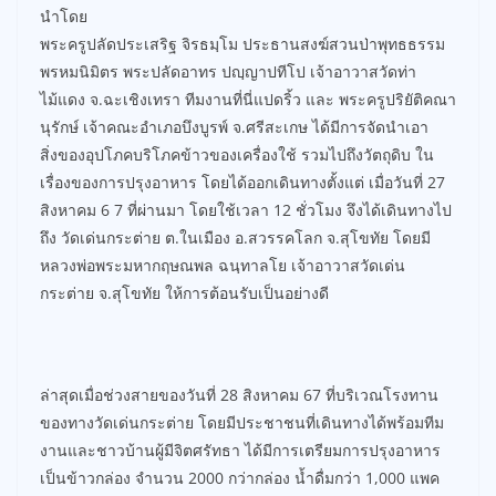
นำโดย
พระครูปลัดประเสริฐ จิรธมฺโม ประธานสงฆ์สวนป่าพุทธธรรม
พรหมนิมิตร พระปลัดอาทร ปญฺญาปทีโป เจ้าอาวาสวัดท่า
ไม้แดง จ.ฉะเชิงเทรา ทีมงานที่นี่แปดริ้ว และ พระครูปริยัติคณา
นุรักษ์ เจ้าคณะอำเภอบึงบูรพ์ จ.ศรีสะเกษ ได้มีการจัดนำเอา
สิ่งของอุปโภคบริโภคข้าวของเครื่องใช้ รวมไปถึงวัตถุดิบ ใน
เรื่องของการปรุงอาหาร โดยได้ออกเดินทางตั้งแต่ เมื่อวันที่ 27
สิงหาคม 6 7 ที่ผ่านมา โดยใช้เวลา 12 ชั่วโมง จึงได้เดินทางไป
ถึง วัดเด่นกระต่าย ต.ในเมือง อ.สวรรคโลก จ.สุโขทัย โดยมี
หลวงพ่อพระมหากฤษณพล ฉนฺทาลโย เจ้าอาวาสวัดเด่น
กระต่าย จ.สุโขทัย ให้การต้อนรับเป็นอย่างดี
ล่าสุดเมื่อช่วงสายของวันที่ 28 สิงหาคม 67 ที่บริเวณโรงทาน
ของทางวัดเด่นกระต่าย โดยมีประชาชนที่เดินทางได้พร้อมทีม
งานและชาวบ้านผู้มีจิตศรัทธา ได้มีการเตรียมการปรุงอาหาร
เป็นข้าวกล่อง จำนวน 2000 กว่ากล่อง น้ำดื่มกว่า 1,000 แพค