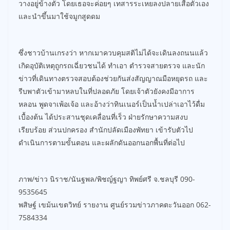
วางอยู่ข้างตัว โดยเธอจะค่อยๆ เทสารระเหยลงปลายเสื้อตัวเอง
และนำขึ้นมาใช้จมูกสูดดม
ซึ่งชาวบ้านเกรงว่า หากเมาควบคุมสติไม่ได้จะเดินลงถนนแล้ว
เกิดอุบัติเหตุถูกรถเฉี่ยวชนได้ ทำเอา ตำรวจสายตรวจ และนัก
ข่าวที่เดินทางตรวจสอบต้องช่วยกันส่งสัญญาณมือหยุดรถ และ
รีบพาตัวเข้ามาหลบในที่ปลอดภัย โดยเจ้าตัวยังคงมีอาการ
หลอน พูดจาเพ้อเจ้อ และอ้างว่าทินเนอร์เป็นน้ำเปล่าเอาไว้ดื่ม
เบื้องต้น ได้ประสานชุดเคลื่อนที่เร็ว ฝ่ายรักษาความสงบ
เรียบร้อย ส่วนปกครอง สำนักปลัดเมืองพัทยา เข้ารับตัวไป
ดำเนินการตามขั้นตอน และผลักดันออกนอกพื้นที่ต่อไป
ภาพ/ข่าว นิราช/นันฐพล/พิชญ์ฐญา ทิพย์ศรี จ.ชลบุรี 090-
9535645
พสิษฐ์ เขม้นเขตวิทย์ รายงาน ศูนย์รวมข่าวภาคตะวันออก 062-
7584334