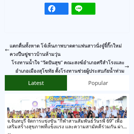
แตกตื่นทั้งหาด โจ๋เห็นภาพบาดตาแฟนสาวนั่งจู๋จี๋กิ๊กใหม่
ควงปืนขู่ชาวบ้านห้ามวุ่น
โรงทานน้ำใจ “วัดปันสุข” คณะสงฆ์อำเภอศรีสำโรงและ
อำเภอเมืองสุโขทัย ตั้งโรงทานช่วยผู้ประสบภัยน้ำท่วม
Latest
Popular
จ.จันทบุรี จัดการแข่งขัน “กีฬาสานสัมพันธ์วันรพี 69” เพื่อ
เสริมสร้างสุขภาพที่แข็งแรง และความสามัคคีร่วมกัน ผ่าน
การแข่งขันกีฬาและกิจกรรมนันทนาการ