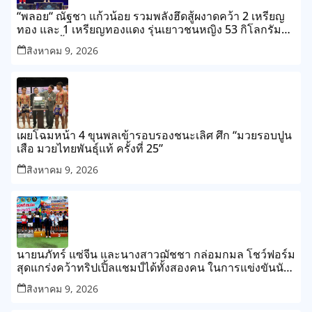
“พลอย“ ณัฐชา แก้วน้อย รวมพลังฮึดสู้ผงาดคว้า 2 เหรียญ
ทอง และ 1 เหรียญทองแดง รุ่นเยาวชนหญิง 53 กิโลกรัม
ในศึกยกน้ำหนักยุวชนและเยาวชนชิงชนะเลิศแห่งเอเชีย
สิงหาคม 9, 2026
กรุงทาชเคนท์ ประเทศอุซเบกิสถาน สรุปผลงานจอมพลัง
ไทยคว้าไปแล้ว 4 เหรียญทอง, 1 เหรียญเงิน และ 1 ทองแดง
เผยโฉมหน้า 4 ขุนพลเข้ารอบรองชนะเลิศ ศึก “มวยรอบปูน
เสือ มวยไทยพันธุ์แท้ ครั้งที่ 25”
สิงหาคม 9, 2026
นายนภัทร์ แซ่จีน และนางสาวฌัชชา กล่อมกมล โชว์ฟอร์ม
สุดแกร่งคว้าทริปเปิ้ลแชมป์ได้ทั้งสองคน ในการแข่งขันนัก
ซอฟท์เทนนิสชิงชนะเลิศแห่งจังหวัดพิจิตร ประจำปี 2569
สิงหาคม 9, 2026