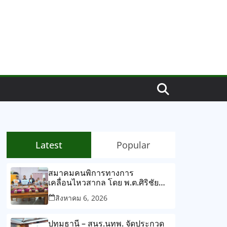
Latest
Popular
สมาคมคนพิการทางการ
เคลื่อนไหวสากล โดย พ.ต.ศิริชัย
ทรัพย์ศิริ นายกสมาคมฯ/กรรมการ
สิงหาคม 6, 2026
อำนวยการสภาสังคมสงเคราะห์
แห่งประเทศไทย
ปทุมธานี – สนร.นทพ. จัดประกวด