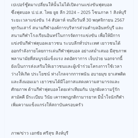
เปเปอร์ชู๊ตมาเปลี่ยนให้นั้นไม่ได้เปิดงานแข่งขันฟุตบอล
ซึ่งฟุตบอล ป.ป.ส. ไทย ยูธ ลีก 2024 – 2025 โซนภาค 1 สิงห์บุรี
ระยะเวลาแข่งขัน 14 สัปดาห์ จนถึงวันที่ 30 พฤศจิกายน 2567
ทุกวันเสาร์ สนามกีฬาองค์การบริหารส่วนตำบลอินทร์บุรี และ
สนามกีฬาโรงเรียนอินทร์ในการจัดการแข่งขัน เพื่อให้มีการ
แข่งขันกีฬาฟตุบอลเยาวชน ระบบลีกทั่วประเทศ เยาวชนได้
ออกกำลังกายโดยการเล่นกีฬาฟุตบอล อย่างสม่ำเสมอ มีสุขภาพ
พลานามัยที่สมบูรณ์แข็งแรง ลดอัตราการ เจ็บป่วย นอกจากนี้
ยังเป็นการส่งเสริมให้เยาวชนและผู้เข้าร่วมโครงการใช้เวลา
ว่างให้เกิด ประโยชน์ ห่างไกลจากการพนัน อบายมุข ยาเสพติด
และสิ่งมอมเมา เยาวชนได้มีโอกาสแสดงความสามารถและ
ศักยภาพ ด้านกีฬาฟุตบอลโดยเท่าเทียมกัน ปลูกฝังความรู้รัก
สามัคคี มีระเบียบ วินัย เคารพกฎกติกามารยาท มีน้ำใจนักกีฬา
เพิ่มความแข็งแกร่งให้สถาบันครอบครัว
ภาพ/ข่าว เอกชัย ศรีสุข สิงห์บุรี