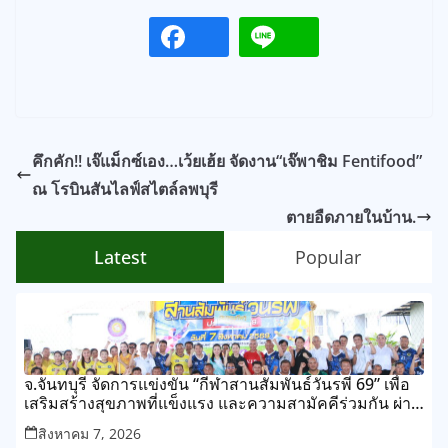
คึกคัก!! เจ๊แม็กซ์เอง…เว้ยเฮ้ย จัดงาน“เจ๊พาชิม Fentifood”
ณ โรบินสันไลฟ์สไตล์ลพบุรี
ตายอืดภายในบ้าน.
Latest
Popular
จ.จันทบุรี จัดการแข่งขัน “กีฬาสานสัมพันธ์วันรพี 69” เพื่อ
เสริมสร้างสุขภาพที่แข็งแรง และความสามัคคีร่วมกัน ผ่าน
การแข่งขันกีฬาและกิจกรรมนันทนาการ
สิงหาคม 7, 2026