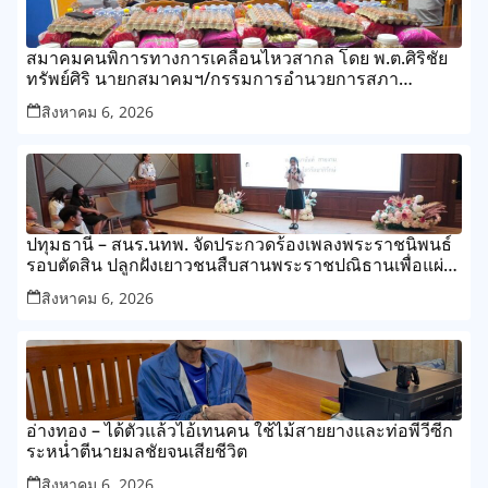
สมาคมคนพิการทางการเคลื่อนไหวสากล โดย พ.ต.ศิริชัย
ทรัพย์ศิริ นายกสมาคมฯ/กรรมการอำนวยการสภา
สังคมสงเคราะห์แห่งประเทศไทย
สิงหาคม 6, 2026
ปทุมธานี – สนร.นทพ. จัดประกวดร้องเพลงพระราชนิพนธ์
รอบตัดสิน ปลูกฝังเยาวชนสืบสานพระราชปณิธานเพื่อแผ่น
ดิน
สิงหาคม 6, 2026
อ่างทอง – ได้ตัวแล้วไอ้เทนคน ใช้ไม้สายยางและท่อพีวีซีก
ระหน่ำตีนายมลชัยจนเสียชีวิต
สิงหาคม 6, 2026