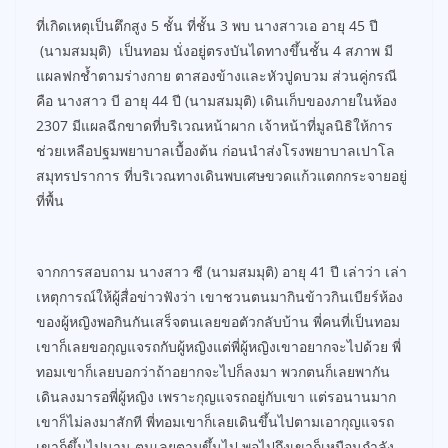
ที่เกิดเหตุเป็นตึกสูง 5 ชั้น ที่ชั้น 3 พบ นางสาวเอ อายุ 45 ปี
(นามสมมุติ) เป็นทอม นั่งอยู่ตรงบันไดทางขึ้นชั้น 4 สภาพ มี
แผลฟกช้ำตามร่างกาย ตาสองข้างและหัวปูดบวม ส่วนคู่กรณี
คือ นางสาว บี อายุ 44 ปี (นามสมมุติ) เดินเก็บของภายในห้อง
2307 มีแผลฉีกขาดที่บริเวณหน้าผาก เจ้าหน้าที่มูลนิธิให้การ
ช่วยเหลือปฐมพยาบาลเบื้องต้น ก่อนนำส่งโรงพยาบาลเปาโล
สมุทรปราการ ที่บริเวณทางเดินพบเศษขวดแก้วแตกกระจายอยู่
ที่พื้น
จากการสอบถาม นางสาว ซี (นามสมมุติ) อายุ 41 ปี เล่าว่า เล่า
เหตุการณ์ให้ผู้สื่อข่าวฟังว่า เขาชวนตนมากินข้าวกินเบียร์ห้อง
ของผู้หญิงพอกินกันเสร็จตนเลยขอตัวกลับบ้าน พี่คนที่เป็นทอม
เขาก็เลยขอกุญแจรถกับผู้หญิงแต่พี่ผู้หญิงเขาอยากจะไปด้วย พี่
ทอมเขาก็เลยบอกว่าถ้าอยากจะไปก็ลงมา พวกตนก็เลยพากัน
เดินลงมารอพี่ผู้หญิง เพราะกุญแจรถอยู่กับเขา แต่รอนานมาก
เขาก็ไม่ลงมาสักที พี่ทอมเขาก็เลยเดินขึ้นไปตามเอากุญแจรถ
เขาก็ขึ้นไปนาน ตนเลยตามขึ้นไป พอไปถึงเขาก็เหมือนกำลัง