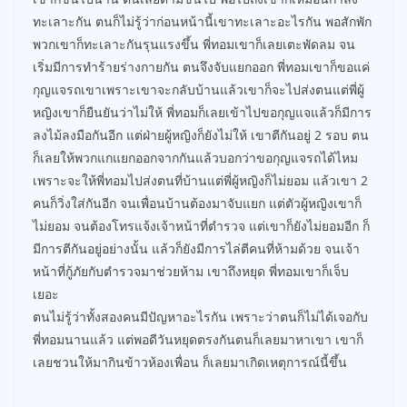
ทะเลาะกัน ตนก็ไม่รู้ว่าก่อนหน้านี้เขาทะเลาะอะไรกัน พอสักพัก
พวกเขาก็ทะเลาะกันรุนแรงขึ้น พี่ทอมเขาก็เลยเตะพัดลม จน
เริ่มมีการทำร้ายร่างกายกัน ตนจึงจับแยกออก พี่ทอมเขาก็ขอแค่
กุญแจรถเขาเพราะเขาจะกลับบ้านแล้วเขาก็จะไปส่งตนแต่พี่ผู้
หญิงเขาก็ยืนยันว่าไม่ให้ พี่ทอมก็เลยเข้าไปขอกุญแจแล้วก็มีการ
ลงไม้ลงมือกันอีก แต่ฝ่ายผู้หญิงก็ยังไม่ให้ เขาตีกันอยู่ 2 รอบ ตน
ก็เลยให้พวกแกแยกออกจากกันแล้วบอกว่าขอกุญแจรถได้ไหม
เพราะจะให้พี่ทอมไปส่งตนที่บ้านแต่พี่ผู้หญิงก็ไม่ยอม แล้วเขา 2
คนก็วิ่งใส่กันอีก จนเพื่อนบ้านต้องมาจับแยก แต่ตัวผู้หญิงเขาก็
ไม่ยอม จนต้องโทรแจ้งเจ้าหน้าที่ตำรวจ แต่เขาก็ยังไม่ยอมอีก ก็
มีการตีกันอยู่อย่างนั้น แล้วก็ยังมีการไล่ตีคนที่ห้ามด้วย จนเจ้า
หน้าที่กู้ภัยกับตำรวจมาช่วยห้าม เขาถึงหยุด พี่ทอมเขาก็เจ็บ
เยอะ
ตนไม่รู้ว่าทั้งสองคนมีปัญหาอะไรกัน เพราะว่าตนก็ไม่ได้เจอกับ
พี่ทอมนานแล้ว แต่พอดีวันหยุดตรงกันตนก็เลยมาหาเขา เขาก็
เลยชวนให้มากินข้าวห้องเพื่อน ก็เลยมาเกิดเหตุการณ์นี้ขึ้น