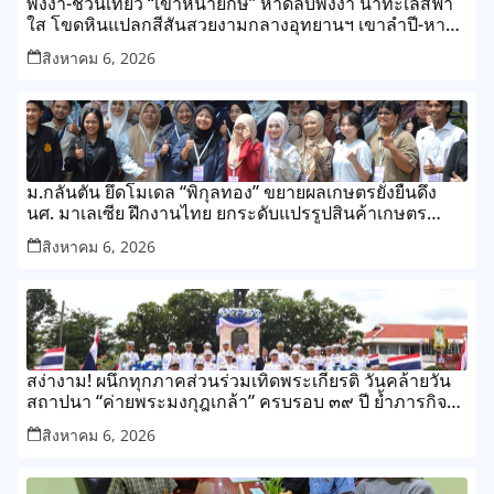
พังงา-ชวนเที่ยว “เขาหน้ายักษ์” หาดลับพังงา น้ำทะเลสีฟ้า
ใส โขดหินแปลกสีสันสวยงามกลางอุทยานฯ เขาลำปี-หาด
ท้ายเหมือง
สิงหาคม 6, 2026
ม.กลันตัน ยึดโมเดล “พิกุลทอง” ขยายผลเกษตรยั่งยืนดึง
นศ. มาเลเซีย ฝึกงานไทย ยกระดับแปรรูปสินค้าเกษตร
ชุมชน
สิงหาคม 6, 2026
สง่างาม! ผนึกทุกภาคส่วนร่วมเทิดพระเกียรติ วันคล้ายวัน
สถาปนา “ค่ายพระมงกุฎเกล้า” ครบรอบ ๓๙ ปี ย้ำภารกิจ
พิทักษ์แผ่นดิน ดูแลประชาชน
สิงหาคม 6, 2026