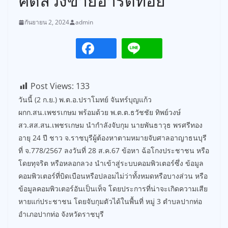
คดีลวงขายอาร์ตทอย
กันยายน 2, 2024
admin
Post Views:
133
วันนี้ (2 ก.ย.) พ.ต.อ.ปราโมทย์ จันทร์บุญแก้ว
ผกก.สน.เพชรเกษม พร้อมด้วย พ.ต.ต.ธวัชชัย ทิพย์วงษ์
สว.สส.สน.เพชรเกษม นำกำลังจับกุม นายพันธาวุธ พรศรีทอง
อายุ 24 ปี ชาว จ.ราชบุรีผู้ต้องหาตามหมายจับศาลอาญาธนบุรี
ที่ จ.778/2567 ลงวันที่ 28 ส.ค.67 ข้อหา ฉ้อโกงประชาชน หรือ
โดยทุจริต หรือหลอกลวง นำเข้าสู่ระบบคอมพิวเตอร์ซึ่ง ข้อมูล
คอมพิวเตอร์ที่บิดเบือนหรือปลอมไม่ว่าทั้งหมดหรือบางส่วน หรือ
ข้อมูลคอมพิวเตอร์อันเป็นเท็จ โดยประการที่น่าจะเกิดความเสีย
หายแก่ประชาชน โดยจับกุมตัวได้ในพื้นที่ หมู่ 3 ตำบลปากท่อ
อำเภอปากท่อ จังหวัดราชบุรี