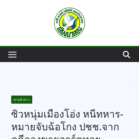
Skip
to
content
พาดหัวข่าว
ซิวหนุ่มเมืองโอ่ง หนีทหาร-
หมายจับฉ้อโกง ปชช.จาก