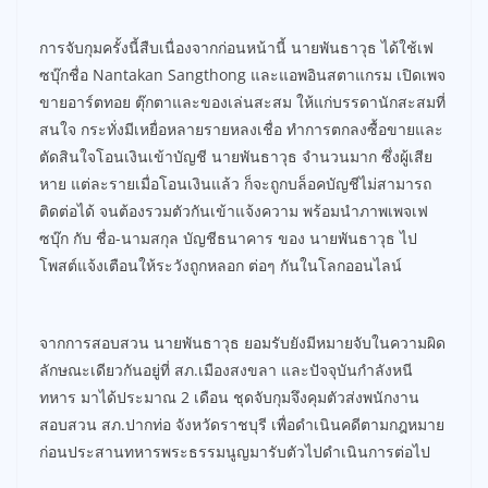
การจับกุมครั้งนี้สืบเนื่องจากก่อนหน้านี้ นายพันธาวุธ ได้ใช้เฟ
ซบุ๊กชื่อ Nantakan Sangthong และแอพอินสตาแกรม เปิดเพจ
ขายอาร์ตทอย ตุ๊กตาและของเล่นสะสม ให้แก่บรรดานักสะสมที่
สนใจ กระทั่งมีเหยื่อหลายรายหลงเชื่อ ทำการตกลงซื้อขายและ
ตัดสินใจโอนเงินเข้าบัญชี นายพันธาวุธ จำนวนมาก ซึ่งผู้เสีย
หาย แต่ละรายเมื่อโอนเงินแล้ว ก็จะถูกบล็อคบัญชีไม่สามารถ
ติดต่อได้ จนต้องรวมตัวกันเข้าแจ้งความ พร้อมนำภาพเพจเฟ
ซบุ๊ก กับ ชื่อ-นามสกุล บัญชีธนาคาร ของ นายพันธาวุธ ไป
โพสต์แจ้งเตือนให้ระวังถูกหลอก ต่อๆ กันในโลกออนไลน์
จากการสอบสวน นายพันธาวุธ ยอมรับยังมีหมายจับในความผิด
ลักษณะเดียวกันอยู่ที่ สภ.เมืองสงขลา และปัจจุบันกำลังหนี
ทหาร มาได้ประมาณ 2 เดือน ชุดจับกุมจึงคุมตัวส่งพนักงาน
สอบสวน สภ.ปากท่อ จังหวัดราชบุรี เพื่อดำเนินคดีตามกฎหมาย
ก่อนประสานทหารพระธรรมนูญมารับตัวไปดำเนินการต่อไป