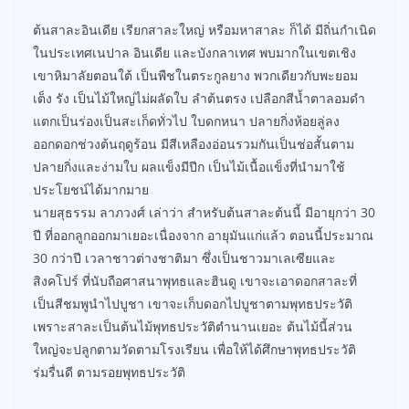
ต้นสาละอินเดีย เรียกสาละใหญ่ หรือมหาสาละ ก็ได้ มีถิ่นกำเนิด
ในประเทศเนปาล อินเดีย และบังกลาเทศ พบมากในเขตเชิง
เขาหิมาลัยตอนใต้ เป็นพืชในตระกูลยาง พวกเดียวกับพะยอม
เต็ง รัง เป็นไม้ใหญ่ไม่ผลัดใบ ลำต้นตรง เปลือกสีน้ำตาลอมดำ
แตกเป็นร่องเป็นสะเก็ดทั่วไป ใบดกหนา ปลายกิ่งห้อยลู่ลง
ออกดอกช่วงต้นฤดูร้อน มีสีเหลืองอ่อนรวมกันเป็นช่อสั้นตาม
ปลายกิ่งและง่ามใบ ผลแข็งมีปีก เป็นไม้เนื้อแข็งที่นำมาใช้
ประโยชน์ได้มากมาย
นายสุธรรม ลาภวงศ์ เล่าว่า สำหรับต้นสาละต้นนี้ มีอายุกว่า 30
ปี ที่ออกลูกออกมาเยอะเนื่องจาก อายุมันแก่แล้ว ตอนนี้ประมาณ
30 กว่าปี เวลาชาวต่างชาติมา ซึ่งเป็นชาวมาเลเซียและ
สิงคโปร์ ที่นับถือศาสนาพุทธและฮินดู เขาจะเอาดอกสาละที่
เป็นสีชมพูนำไปบูชา เขาจะเก็บดอกไปบูชาตามพุทธประวัติ
เพราะสาละเป็นต้นไม้พุทธประวัติตำนานเยอะ ต้นไม้นี้ส่วน
ใหญ่จะปลูกตามวัดตามโรงเรียน เพื่อให้ได้ศึกษาพุทธประวัติ
ร่มรื่นดี ตามรอยพุทธประวัติ