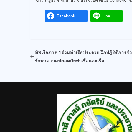
ข่าว ณัฐธภพ พันสาย / จ.ประจวบคีรีขันธ์ 064964644
Facebook
Line
ทัพเรือภาค 1ร่วมท่าเรือประจวบ ฝึกปฎิบัติการร่
รักษาความปลอดภัยท่าเรือและเรือ