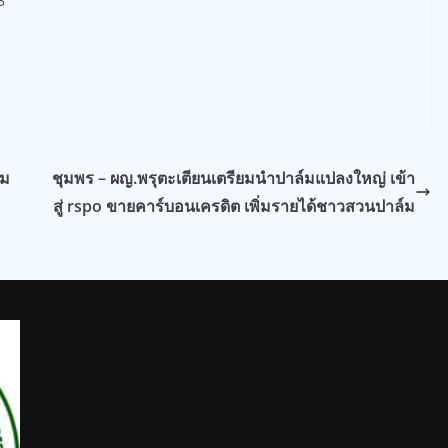
3
วม
ชุมพร – ผญ.พรุตะเตียนเตรียมนำปาล์มแปลงใหญ่ เข้า
สู่ rspo ขายคาร์บอนเครดิต เพิ่มรายได้ชาวสวนปาล์ม