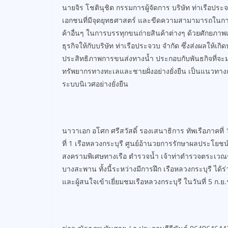
นายจิร โชตินุชิต กรรมการผู้จัดการ บริษัท ท่าเรือประจว
เอกชนที่มีจุดยุทธศาสตร์ และขีดความสามามารถในการให
ค้าอื่นๆ ในการบรรทุกขนถ่ายสินค้าต่างๆ ด้วยศักยภาพ
ธุรกิจให้กับบริษัท ท่าเรือประจวบ จำกัด ซึ่งส่งผลให้เ
ประสิทธิภาพการขนส่งทางน้ำ ประกอบกับพันธกิจที่จะมุ่
ทรัพยากรทางทะเลและชายฝั่งอย่างยั่งยืน เป็นแนวทางก
ระบบนิเวศอย่างยั่งยืน
นาวาเอก อโศก ศรีสวัสดิ์ รองเสนาธิการ ทัพเรือภาคที่ 1
ที่ 1 เรือหลวงกระบุรี ศูนย์อ้านวยการรักษาผลประโย
สงครามพิเศษทางเรือ ตำรวจน้ำ เจ้าท่าตำรวจตระเวณชา
บางสะพาน ทั้งนี้ระหว่างมีการฝึก เรือหลวงกระบุรี ได้ร
และผู้สนใจเข้าเยี่ยมชมเรือหลวงกระบุรี ในวันที่ 5 ก.ย