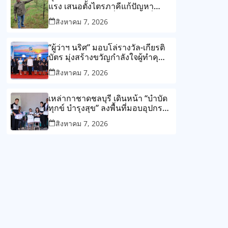
แรง เสนอตั้งไตรภาคีแก้ปัญหา
โรงงานกับชุมชน ลั่น ต้องแก้ที่ต้น
สิงหาคม 7, 2026
เหตุไม่ใช่แก้ปลายเหตุไม่รู้จบ
“ผู้ว่าฯ นริศ” มอบโล่รางวัล-เกียรติ
บัตร มุ่งสร้างขวัญกำลังใจผู้ทำคุณ
ประโยชน์แก่สังคม
สิงหาคม 7, 2026
เหล่ากาชาดชลบุรี เดินหน้า “บำบัด
ทุกข์ บำรุงสุข” ลงพื้นที่มอบอุปกรณ์
ช่วยเหลือและถุงยังชีพแก่ผู้ยากไร้
สิงหาคม 7, 2026