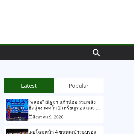
Latest
Popular
“พลอย“ ณัฐชา แก้วน้อย รวมพลัง
ฮึดสู้ผงาดคว้า 2 เหรียญทอง และ 1
เหรียญทองแดง รุ่นเยาวชนหญิง 53
สิงหาคม 9, 2026
กิโลกรัม ในศึกยกน้ำหนักยุวชนและ
เยาวชนชิงชนะเลิศแห่งเอเชีย กรุง
ทาชเคนท์ ประเทศอุซเบกิสถาน
เผยโฉมหน้า 4 ขุนพลเข้ารอบรอง