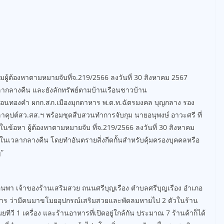
มผู้ต้องหาตามหมายจับที่จ.219/2566 ลงวันที่ 30 สิงหาคม 2567
ากลางคืน และยังลักทรัพย์ตามบ้านเรือนชาวบ้าน
รือนทองคำ ผกก.สภ.เมืองมุกดาหาร พ.ต.ท.ฉัตรมงคล บุญกลาง รอง
ิลาคุปต์สว.สส.ฯ พร้อมชุดสืบสวนทำการจับกุม นายอนุพงษ์ อาวะศรี ที่
ร ในข้อหา ผู้ต้องหาตามหมายจับ ที่จ.219/2566 ลงวันที่ 30 สิงหาคม
นเวลากลางคืน โดยทำอันตรายสิ่งกีดกั้นสำหรับคุ้มครองบุคคลหรือ
ๆ”
 ซอนพา เจ้าของร้านเสริมสวย ถนนศรีบุญเรือง ตำบลศรีบุญเรือง อำเภอ
กดาหาร ว่ามีคนมาขโมยอุปกรณ์เสริมสวยและพัดลมหายไป 2 ตัวในร้าน
วี 1 เครื่อง และร้านอาหารที่เปิดอยู่ใกล้กัน ประมาณ 7 ร้านค้าก็ได้