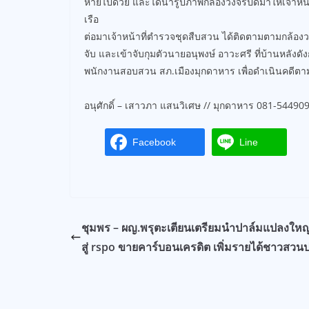
หายไปด้วย และได้นำรูปภาพกล้องวงจรปิดมาให้เจ้าหน้
เรือ
ต่อมาเจ้าหน้าที่ตำรวจชุดสืบสวน ได้ติดตามตามกล้อง
จับ และเข้าจับกุมตัวนายอนุพงษ์ อาวะศรี ที่บ้านหลังดัง
พนักงานสอบสวน สภ.เมืองมุกดาหาร เพื่อดำเนินคดีต
อนุศักดิ์ – เสาวภา แสนวิเศษ // มุกดาหาร 081-54490
Facebook
Line
ชุมพร – ผญ.พรุตะเตียนเตรียมนำปาล์มแปลงใหญ่
สู่ rspo ขายคาร์บอนเครดิต เพิ่มรายได้ชาวสวน