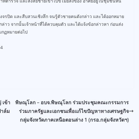
าที่ตำรวจ และสงสัยชายเข้าไปขโมยสิ่งของ อาศัยอยู่ในชุมชนหิน
วงจรปิด และสืบสวนเชิงลึก จนรู้ตัวชายคนดังกล่าว และได้ออกหมาย
กล่าว จากนั้นเจ้าหน้าที่ได้ควบคุมตัว และได้แจ้งข้อกล่าวหา ก่อนส่ง
ามกฏหมายต่อไป
94
 เข้า
พิษณุโลก – อบจ.พิษณุโลก ร่วมประชุมคณะกรรมการ
ปาล์ม
ร่วมภาครัฐและเอกชนเพื่อแก้ไขปัญหาทางเศรษฐกิจ
กลุ่มจังหวัดภาคเหนือตอนล่าง 1 (กรอ.กลุ่มจังหวัดฯ)