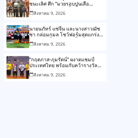
สรุปผลงานจอมพลังไทยคว้าไปแล้ว
ชนะเลิศ ศึก “มวยรอบปูนเสือ
4 เหรียญทอง, 1 เหรียญเงิน และ 1
มวยไทยพันธุ์แท้ ครั้งที่ 25”
สิงหาคม 9, 2026
ทองแดง
นายนภัทร์ แซ่จีน และนางสาวฌัช
ชา กล่อมกมล โชว์ฟอร์มสุดแกร่ง
คว้าทริปเปิ้ลแชมป์ได้ทั้งสองคน ใน
สิงหาคม 9, 2026
การแข่งขันนักซอฟท์เทนนิสชิงชนะ
เลิศแห่งจังหวัดพิจิตร ประจำปี 2569
“กฤตภาส-ภุมรัตน์” ผงาดแชมป์
ประเทศไทย พร้อมกับคว้ารางวัล
นักกีฬายอดเยี่ยมปี 2569 ผอ.เขื่อน
สิงหาคม 9, 2026
ภูมิพล พร้อมรับเจ้าภาพต่อปี 2570