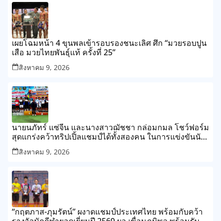
เผยโฉมหน้า 4 ขุนพลเข้ารอบรองชนะเลิศ ศึก “มวยรอบปูน
เสือ มวยไทยพันธุ์แท้ ครั้งที่ 25”
สิงหาคม 9, 2026
นายนภัทร์ แซ่จีน และนางสาวฌัชชา กล่อมกมล โชว์ฟอร์ม
สุดแกร่งคว้าทริปเปิ้ลแชมป์ได้ทั้งสองคน ในการแข่งขันนัก
ซอฟท์เทนนิสชิงชนะเลิศแห่งจังหวัดพิจิตร ประจำปี 2569
สิงหาคม 9, 2026
“กฤตภาส-ภุมรัตน์” ผงาดแชมป์ประเทศไทย พร้อมกับคว้า