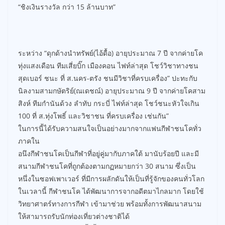
“ชิงเงินรางวัล กว่า 15 ล้านบาท”
ระหว่าง “ดุกด้างนำทรัพย์(ไอ้ดื้อ) อายุประมาณ 7 ปี จากค่ายโค
ทุ่งแสงเดือน ทีมเสี่ยบิ๊ก เมืองคอน ไฟท์ล่าสุด โชว์วิชาทางชน
สุดเบอร์ ชนะ ที่ ส.นคร-ตรัง ชนมีวิชาที่ครบเครื่อง” ปะทะกับ
นิลงามสามกษัตริย์(ณเดชณ์) อายุประมาณ 9 ปี จากค่ายโคสาม
สิงห์ ทีมกำนันด้วง ลำทับ กระบี่ ไฟท์ล่าสุด โชว์ชนะหัวใจเกิน
100 ที่ ส.ทุ่งโพธิ์ และวิชาชน ที่ครบเครื่อง เช่นกัน”
ในการนี้ได้รับความสนใจเป็นอย่างมากจากแฟนกีฬาชนโคทั่ว
ภาคใน
อนึงกีฬาชนโคเป็นกีฬาที่อยู่คู่มากับภาคใต้ มานับร้อยปี และมี
สนามกีฬาชนโคที่ถูกต้องตามกฏหมายกว่า 30 สนาม ซึ่งเป็น
หนึ่งในซอฟเพาเวอร์ ที่มีการผลักดันให้เป็นที่รู้จักของคนทั่วโลก
ในเวลานี้ กีฬาชนโค ได้พัฒนาการจากอดีตมาไกลมาก โดยใช้
วิทยาศาตร์ทางการกีฬา เข้ามาช่วย พร้อมทั้งการพัฒนาสนาม
ให้สามารถรับนักท่องเที่ยวต่างชาติได้