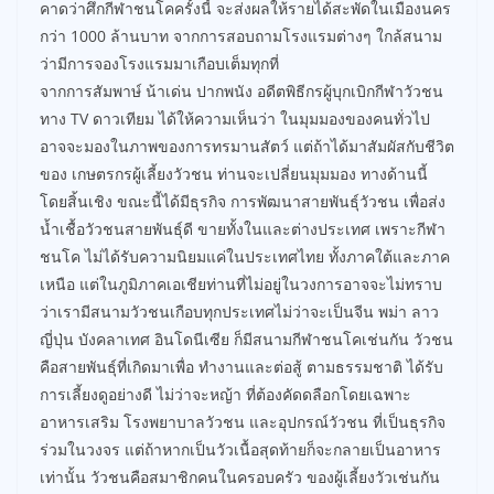
คาดว่าศึกกีฬาชนโคครั้งนี้ จะส่งผลให้รายได้สะพัดในเมืองนคร
กว่า 1000 ล้านบาท จากการสอบถามโรงแรมต่างๆ ใกล้สนาม
ว่ามีการจองโรงแรมมาเกือบเต็มทุกที่
จากการสัมพาษ์ น้าเด่น ปากพนัง อดีตพิธีกรผู้บุกเบิกกีฬาวัวชน
ทาง TV ดาวเทียม ได้ให้ความเห็นว่า ในมุมมองของคนทั่วไป
อาจจะมองในภาพของการทรมานสัตว์ แต่ถ้าได้มาสัมผัสกับชีวิต
ของ เกษตรกรผู้เลี้ยงวัวชน ท่านจะเปลี่ยนมุมมอง ทางด้านนี้
โดยสิ้นเชิง ขณะนี้ได้มีธุรกิจ การพัฒนาสายพันธุ์วัวชน เพื่อส่ง
น้ำเชื้อวัวชนสายพันธุ์ดี ขายทั้งในและต่างประเทศ เพราะกีฬา
ชนโค ไม่ได้รับความนิยมแค่ในประเทศไทย ทั้งภาคใต้และภาค
เหนือ แต่ในภูมิภาคเอเชียท่านที่ไม่อยู่ในวงการอาจจะไม่ทราบ
ว่าเรามีสนามวัวชนเกือบทุกประเทศไม่ว่าจะเป็นจีน พม่า ลาว
ญี่ปุ่น บังคลาเทศ อินโดนีเซีย ก็มีสนามกีฬาชนโคเช่นกัน วัวชน
คือสายพันธุ์ที่เกิดมาเพื่อ ทำงานและต่อสู้ ตามธรรมชาติ ได้รับ
การเลี้ยงดูอย่างดี ไม่ว่าจะหญ้า ที่ต้องคัดดลือกโดยเฉพาะ
อาหารเสริม โรงพยาบาลวัวชน และอุปกรณ์วัวชน ที่เป็นธุรกิจ
ร่วมในวงจร แต่ถ้าหากเป็นวัวเนื้อสุดท้ายก็จะกลายเป็นอาหาร
เท่านั้น วัวชนคือสมาชิกคนในครอบครัว ของผู้เลี้ยงวัวเช่นกัน