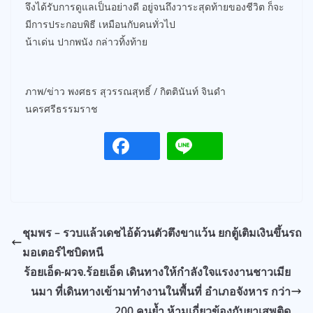
จึงได้รับการดูแลเป็นอย่างดี อยู่จนถึงวาระสุดท้ายของชีวิต ก็จะ
มีการประกอบพิธี เหมือนกับคนทั่วไป
น้าเด่น ปากพนัง กล่าวทิ้งท้าย
ภาพ/ข่าว พงศธร สุวรรณสุทธิ์ / กิตตินันท์ จินดำ
นครศรีธรรมราช
ชุมพร – รวบแล้วเดชไอ้ด้วนตัวตึงขาแว้น ยกตู้เติมเงินขึ้นรถ
มอเตอร์ไซบิดหนี
ร้อยเอ็ด-ผวจ.ร้อยเอ็ด เดินทางให้กำลังใจแรงงานชาวเมีย
นมา ที่เดินทางเข้ามาทำงานในพื้นที่ อำเภอจังหาร กว่า
200 คนย้ำ ห้ามเกี่ยวข้องกับยาเสพติด