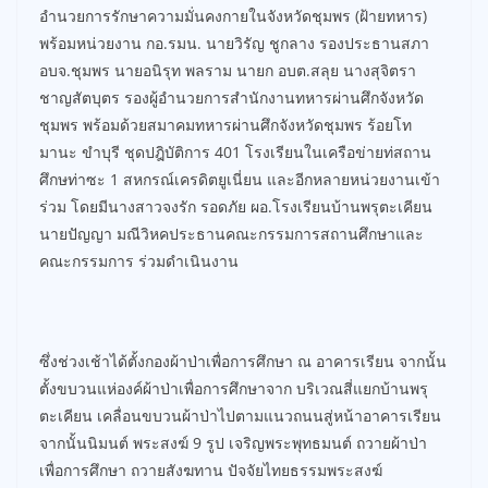
อำนวยการรักษาความมั่นคงกายในจังหวัดชุมพร (ฝ้ายทหาร)
พร้อมหน่วยงาน กอ.รมน. นายวิรัญ ชูกลาง รองประธานสภา
อบจ.ชุมพร นายอนิรุท พลราม นายก อบต.สลุย นางสุจิตรา
ชาญสัตบุตร รองผู้อำนวยการสำนักงานทหารผ่านศึกจังหวัด
ชุมพร พร้อมด้วยสมาคมทหารผ่านศึกจังหวัดชุมพร ร้อยโท
มานะ ขำบุรี ชุดปฎิบัติการ 401 โรงเรียนในเครือข่ายท่สถาน
ศึกษท่าซะ 1 สหกรณ์เครดิตยูเนี่ยน และอีกหลายหน่วยงานเข้า
ร่วม โดยมีนางสาวจงรัก รอดภัย ผอ.โรงเรียนบ้านพรุตะเคียน
นายปัญญา มณีวิหคประธานคณะกรรมการสถานศึกษาและ
คณะกรรมการ ร่วมดำเนินงาน
ซึ่งช่วงเช้าได้ตั้งกองผ้าป่าเพื่อการศึกษา ณ อาคารเรียน จากนั้น
ตั้งขบวนแห่องค์ผ้าป่าเพื่อการศึกษาจาก บริเวณสี่แยกบ้านพรุ
ตะเคียน เคลื่อนขบวนผ้าป่าไปตามแนวถนนสู่หน้าอาคารเรียน
จากนั้นนิมนต์ พระสงฆ์ 9 รูป เจริญพระพุทธมนต์ ถวายผ้าป่า
เพื่อการศึกษา ถวายสังฆทาน ปัจจัยไทยธรรมพระสงฆ์