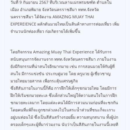
วันที่ 9 กันยายน 2567 ที่บริเวณลานเมรพรมฆฑัต ตำบลใน
เมือง อำเภอพิมาย จังหวัดนครราชสีมา ททท.จังหวัด
นครราชสีมา ได้จัดงาน AMAZING MUAY THAI
EXPEREIENCE ผลักดันมวยไทยเป็นสินค้าทางการท่องเที่ยว เพิ่ม
จำนวนนักท่องเที่ยว ก่อเกิดรายได้เพิ่มขึ้น
โดยกิจกรรม Amazing Muay Thai Experience ได้รับการ
สนับสนุนการจัดงานจาก ททท.จังหวัดนคราชสีมา ภายในงาน
ยังมีกิจกรรมที่น่าสนใจอีกมากมาย เช่น การสอนมวยให้กับผู้ที่
สนใจ มีการแข่งขัน ประกบคู่มวย โดย ครูมวย ผู้เชี่ยวชาญ
มวยไทยมวยสากล เพื่อกระตุ้นเศรษฐกิจ
ซึ่งสีสันภายในงานนี้ก็คือ การฝึกให้เด็กๆชกมวยไทย โดยมีการ
ฝึกให้เริ่มชกมวยทะเล ซึ่งเด็กส่วนใหญ่ให้ความสนใจในการฝึก
ชกมวยทะเลมาก โดยแต่ละคนได้มีการสวมนวมก่อนที่จะชกกัน
โดยคนที่แพ้ก็จะถูกชกล่วงลงไปในสระน้ำส่วนที่ชนะก็จะเกาะ
อยู่บนท่อนไม้ ซึ่งเป็นสีสันสร้างรอยยิ้ม ความสนุกสนาน ทั้งผู้ปก
ครองเด็กๆและผู้ที่มาร่วมงาน นับว่าเป็นสีสันภายในงานนี้เลยที