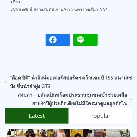
เดียว
/////สมศักดิ์ สรวงสมบัติ ภาพ/ข่าว นครราชสีมา /////
“ต๊อด ปิติ“ นำสิงห์มอเตอร์สปอร์ตฯ คว้าแชมป์ TSS สนามเซ
ปัง ขึ้นนำจ่าฝูง GT3
สงขลา – ปลัดแป้นพร้อมประธานชุมชนเข้าช่วยเหลือ
ยาย84ปีผู้ป่วยติดเตียงไม่มีใครมาดูแลถูกตัดไฟ
Latest
Popular