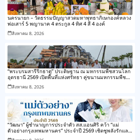
นครนายก – วัดธรรมปัญญาสวดมหาพุทธาภิเษกองค์หลวง
พ่อเสาร์ 5 พญานาค 4 ตระกูล 4 ทิศ 4 สี 4 องค์
สิงหาคม 8, 2026
“พระบรมสารีริกธาตุ” ประดิษฐาน ณ มหกรรมพืชสวนโลก
อุดรธานี 2569 เปิดพื้นที่แห่งศรัทธา คู่ขนานมหกรรมพืช
สวนระดับโลก
สิงหาคม 8, 2026
“วัฒนา” ผู้ชำนาญการประจำตัว สส.แอนศิริ คว้า “แม่
ตัวอย่างกรุงเทพมหานคร” ประจำปี 2569 เชิดชูพลังรักและ
ความเสียสละของแม่ เขตทุ่งครุ