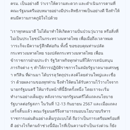
ครม. เป็นอย่างดี ว่าเราให้ความสะดวก และดำเนินการตามที่
คณะรัฐมนตรีมอบหมายอย่างมีประสิทธิภาพเป็นอย่างดี จึงทำให้
ตนมีความภาคภูมิใจไปด้วย
“เราทุกคนมาดี ไม่ได้มาทำให้เกิดความปั่นป่วนวุ่นวาย หรือสิ่งที่
ไม่เป็นประโยชน์ในกระทรวงมหาดไทย เพื่อเมื่อถึงเวลาหมด
วาระก็จะมีความรู้สึกดีต่อกัน ทั้งนี้ ขอขอบคุณท่านปลัด
กระทรวงมหาดไทย รองปลัดกระทรวงมหาดไทย เพื่อน
ข้าราชการฝ่ายประจำ รัฐวิสาหกิจทุกท่านที่ให้การสนับสนุน
ภารกิจต่าง ๆ ทำให้การปฏิบัติราชการในสมัยรัฐบาลนายเศรษฐ
า ทวีสิน ที่ผ่านมา ได้บรรลุวัตถุประสงค์โดยส่วนใหญ่และเชื่อ
ว่า ด้วยผลงานของทุกท่าน จึงทำให้ตนได้รับความไว้วางใจจาก
นายกรัฐมนตรี ให้มารับหน้าที่นี้อีกครั้งหนึ่ง โดยเราจะเริ่ม
ทำงานอย่างเต็มสูบ หลังจากนายกรัฐมนตรีได้แถลงนโยบาย
รัฐบาลต่อรัฐสภา ในวันที่ 12-13 กันยายน 2567 และเมื่อแถลง
เสร็จสิ้นแล้ว คณะรัฐมนตรีจึงสามารถมอบนโยบายบริหาร
ราชการแผ่นดินอย่างเต็มรูปแบบได้ ถือว่าเป็นการเตรียมพร้อมที่
ดี อย่างไรก็ตามถ้าช่วงนี้มีอะไรที่เป็นความจำเป็นเร่งด่วน ก็ยัง