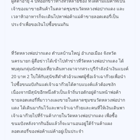
ผู้สีดำอายุ 4 ปีที่ออกข่าวทางทีวีหลายช่อง ที่ได้ตามแม่ค้าที่เป็น
เจ้าของมาขายสินค้าในตลาดชุมชนวัดหลวงพ่อปากแดง และ
เวลาหิวอาหารก็จะเดินไปหาพ่อค้าแม่ค้าขายลอตเตอรี่เป็น
ประจำเพื่อขอเงินไปซื้อขนมกิน
ที่วัดหลวงพ่อปากแดง ตำบลบ้านใหญ่ อำเภอเมือง จังหวัด
นครนายก ผู้สื่อข่าวได้เข้าไปทำข่าวที่วัดหลวงพ่อปากแดง ได้
พบคุณกลุ่มนักท่องเที่ยวเดินทางมาจากสระบุรีกำลังนำเงินแบงค์
20 บาท 2 ใบให้กับสุนัขสีดำตัวอ้วนเพศผู้ชื่อเจ้าเฉาก๊วยเพื่อนำ
ไปซื้อขนมปังกินแต่เจ้าเฉาก๊วยได้คาบแบงค์แล้วต้องชงัก
เนื่องจากมีสุนัขอีกหนึ่งตัวเป็นเจ้าถิ่นรอดักอยู่ด้านหน้าพ่อค้า
ขายลอตเตอรี่ที่มาวางแผงขายในตลาดชุมชนวัดหลวงพ่อปาก
แดง ได้เดินมากันไว้และพาเจ้าเฉาก๊วยและคนที่ให้เงินเดินพา
เจ้าเฉาก๊วยไปที่ร้านค้าภายในวัดหลวงพ่อปากแดง เพื่อซื้อ
ขนมปังหลังจากกินอิ่มแล้วก็จะมานอนอยู่ใต้ร้านค้าแผง
ลอตเตอรี่ของพ่อค้าแม่ค้าอยู่เป็นประจำ