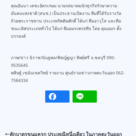
คุณอันนา เตชะอัครเกษม นายกสมาคมนักธุรกิจรักษาความ
มั่นคงแห่งชาติ (สนช.) เป็นประธานเปิดงาน ทีมที่ได้รับรางวัล
ถ้วยพระราชทาน ประเภทกิตติมศักดิ์ ได้แก่ ทีมอาวุโส และทีม
ชนะเลิศประเภททั่วไป ได้แก่ ทีมอมรเพรสทีจ โดย คุณอมร ตั้ง
บรรยงค์
ภาพ/ข่าว นิราช/นันฐพล/พิชญ์ฐญา ทิพย์ศรี จ.ชลบุรี 090-
9535645
พสิษฐ์ เขม้นเขตวิทย์ รายงาน ศูนย์รวมข่าวภาคตะวันออก 062-
7584334
ตักบาตรขนมครก ประเพณีหนึ่งเดียว ในภาคตะวันออก