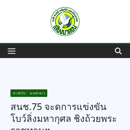
Skip
to
content
ข่าวทั่วไป
พาดหัวข่าว
สนช.75 จะดการแข่งขัน
โบว์ลิ่งมหากุศล ชิงถ้วยพระ