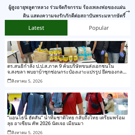
ผู้สูงอายุพลูตาหลวง ร่วมจัดกิจกรรม ร้องเพลงพ่อของแผ่น
ดิน แสดงความจงรักภักดีต่อสถาบันพระมหากษัตริ์
Latest
Popular
ตร.สนธิกำลัง ป.ป.ส.ภาค 9 ค้นบริษัทขนส่งเอกชนใน
จ.สงขลา พบยาบ้าซุกซ่อนกระป๋องเงาะแปรรูป ยึดของกลาง
กว่า 268,000 เม็ด
สิงหาคม 5, 2026
“แอนโธนี ฮัดสัน” นำทีมชาติไทย กลับถึงไทย เตรียมพร้อม
ลุย อาเซียน คัพ 2026 นัดเจอ เมียนมา
สิงหาคม 5, 2026