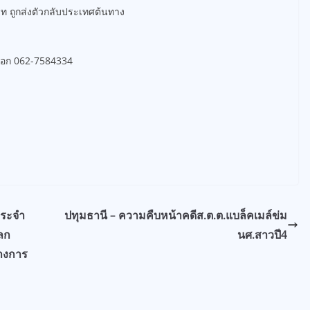
าท ถูกส่งตัวกลับประเทศต้นทาง
นออก 062-7584334
ประจำ
ปทุมธานี – ความคืบหน้าคดีส.ต.ต.แบล็คเมล์ข่ม
ลก
นศ.สาวปี4
ทางการ