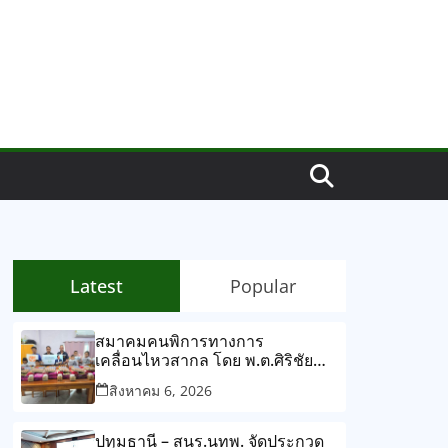
Latest
Popular
สมาคมคนพิการทางการ
เคลื่อนไหวสากล โดย พ.ต.ศิริชัย
ทรัพย์ศิริ นายกสมาคมฯ/กรรมการ
สิงหาคม 6, 2026
อำนวยการสภาสังคมสงเคราะห์
แห่งประเทศไทย
ปทุมธานี – สนร.นทพ. จัดประกวด