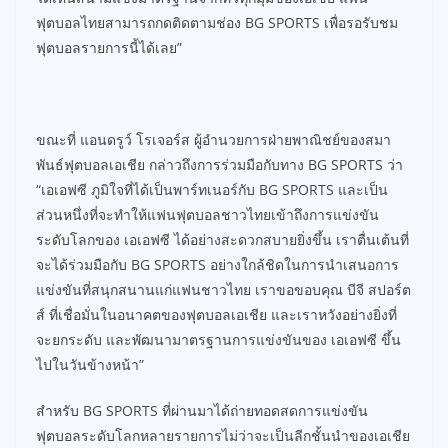
ฟุตบอลไทยสามารถกดติดตามช่อง BG SPORTS เพื่อรอรับชม
ฟุตบอลรายการนี้ได้เลย”
ขณะที่ แอนดรูว์ โรเจอร์ส ผู้อํานวยการฝ่ายพาณิชย์ของสมา
พันธ์ฟุตบอลเอเชีย กล่าวถึงการร่วมมือกับทาง BG SPORTS ว่า
“เอเอฟซี ภูมิใจที่ได้เป็นพาร์ทเนอร์กับ BG SPORTS และเป็น
ส่วนหนึ่งที่จะทำให้แฟนฟุตบอลชาวไทยเข้าถึงการแข่งขัน
ระดับโลกของ เอเอฟซี ได้อย่างสะดวกสบายยิ่งขึ้น เราตื่นเต้นที่
จะได้ร่วมมือกับ BG SPORTS อย่างใกล้ชิดในการนำเสนอการ
แข่งขันที่สนุกสนานแก่แฟนชาวไทย เราขอขอบคุณ บีจี สปอร์ต
ส์ ที่เชื่อมั่นในอนาคตของฟุตบอลเอเชีย และเราหวังอย่างยิ่งที่
จะยกระดับ และพัฒนามาตรฐานการแข่งขันของ เอเอฟซี ขึ้น
ไปในวันข้างหน้า”
สำหรับ BG SPORTS ที่ผ่านมาได้ถ่ายทอดสดการแข่งขัน
ฟุตบอลระดับโลกหลายรายการไม่ว่าจะเป็นลีกชั้นนำของเอเชีย