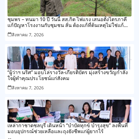
ชุมพร – ทนมา 10 ปี วันนี้ สส.กิต ไฟแรง เสนอตั้งไตรภาคี
แก้ปัญหาโรงงานกับชุมชน ลั่น ต้องแก้ที่ต้นเหตุไม่ใช่แก้
ปลายเหตุไม่รู้จบ
สิงหาคม 7, 2026
“ผู้ว่าฯ นริศ” มอบโล่รางวัล-เกียรติบัตร มุ่งสร้างขวัญกำลัง
ใจผู้ทำคุณประโยชน์แก่สังคม
สิงหาคม 7, 2026
เหล่ากาชาดชลบุรี เดินหน้า “บำบัดทุกข์ บำรุงสุข” ลงพื้นที่
มอบอุปกรณ์ช่วยเหลือและถุงยังชีพแก่ผู้ยากไร้