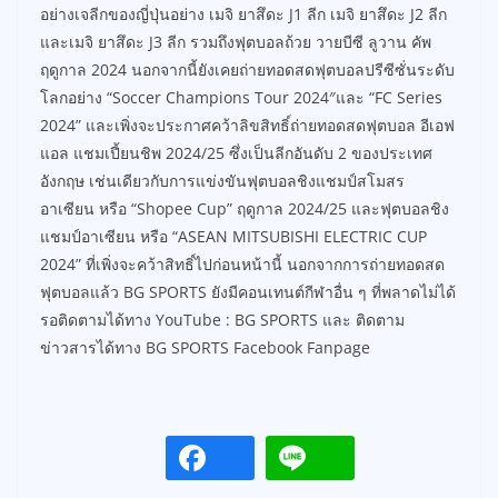
อย่างเจลีกของญี่ปุ่นอย่าง เมจิ ยาสึดะ J1 ลีก เมจิ ยาสึดะ J2 ลีก
และเมจิ ยาสึดะ J3 ลีก รวมถึงฟุตบอลถ้วย วายบีซี ลูวาน คัพ
ฤดูกาล 2024 นอกจากนี้ยังเคยถ่ายทอดสดฟุตบอลปรีซีซั่นระดับ
โลกอย่าง “Soccer Champions Tour 2024″และ “FC Series
2024” และเพิ่งจะประกาศคว้าลิขสิทธิ์ถ่ายทอดสดฟุตบอล อีเอฟ
แอล แชมเปี้ยนชิพ 2024/25 ซึ่งเป็นลีกอันดับ 2 ของประเทศ
อังกฤษ เช่นเดียวกับการแข่งขันฟุตบอลชิงแชมป์สโมสร
อาเซียน หรือ “Shopee Cup” ฤดูกาล 2024/25 และฟุตบอลชิง
แชมป์อาเซียน หรือ “ASEAN MITSUBISHI ELECTRIC CUP
2024” ที่เพิ่งจะคว้าสิทธิ์ไปก่อนหน้านี้ นอกจากการถ่ายทอดสด
ฟุตบอลแล้ว BG SPORTS ยังมีคอนเทนต์กีฬาอื่น ๆ ที่พลาดไม่ได้
รอติดตามได้ทาง YouTube : BG SPORTS และ ติดตาม
ข่าวสารได้ทาง BG SPORTS Facebook Fanpage