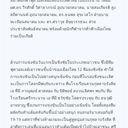
สมาคมกีฬาฟุตวอลเลย์แห่งประเทศไทย เป็นประธาน โดยมี
ผศ.ดร.วีรศักดิ์ วิศาลาภรณ์ อุปนายกสมาคม, นายสมเกียรติ สูง
สถิตานนท์ อุปนายกสมาคม, ดร.ธนพล สุขเวสโก ฝ่ายนาย
ทะเบียนสมาคม และ ดร.ศราวุธ ดิษยวรรธนะ ฝ่าย
ประชาสัมพันธ์สมาคม พร้อมด้วยนักกีฬาจากทั่วฟ้าเมืองไทย
ร่วมเป็นเกียติ
ด้านการแข่งขันวันแรกเป็นชิงชัยในประเภทเยาวชน ซึ่งมีทีม
ฟุตวอลเลย์เยาวชนชั้นนำของเมืองไทย 12 ทีมลงชิงชัย ทำให้
การแข่งขันเป็นไปอย่างสนุกเข้มข้น ก่อนที่ในรอบชิงชนะเลิศ
จะเป็นการโคจรมีพบกันระหว่าง ทีมโรงเรียนสวนกุหลาบรังสิต
เอ ที่มี ภาณุพงษ์​ ตาดทอง กับ ปิติพงษ์ สงวนเลิศพร พบกับ ทีม
โรงเรียนศรีกระนวน เอ ที่มี ธวัขชัย โคตรประทุม กับ ธนวุฒิ
อาจหาญ ซึ่งเกมการแข่งขันเป็นไปอย่างเข้มข้น โดยทั้งสองทีม
ผลัดกันทำแต้มสลับกันขึ้นนำอย่างสนุก จนสกอร์มาเสมอกันที่
19-19 แต่ทว่าที่ช่วงท้ายเกมจะเป็นคู่หูหนุ่มสวนกุหลาบรังสิต ที่
อาศัยการเล่นที่แน่นอนกว่าทำแต้มเบียดเข้าไปป้ายเอาชนะ ศรี