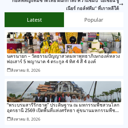
กอล์ฟหญิงทีมชาติไทย ผนึกกำลัง คว้าแชมป์ “เอเชียน จู
เนียร์ กอล์ฟทีม” ที่เกาหลีใต้
Latest
Popular
นครนายก – วัดธรรมปัญญาสวดมหาพุทธาภิเษกองค์หลวง
พ่อเสาร์ 5 พญานาค 4 ตระกูล 4 ทิศ 4 สี 4 องค์
สิงหาคม 8, 2026
“พระบรมสารีริกธาตุ” ประดิษฐาน ณ มหกรรมพืชสวนโลก
อุดรธานี 2569 เปิดพื้นที่แห่งศรัทธา คู่ขนานมหกรรมพืช
สวนระดับโลก
สิงหาคม 8, 2026