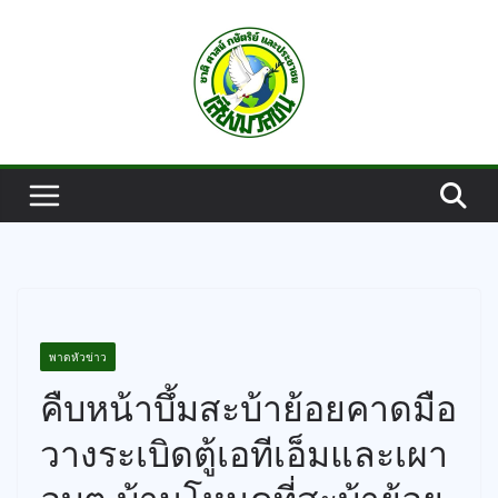
Skip
to
content
พาดหัวข่าว
คืบหน้าบึ้มสะบ้าย้อยคาดมือ
วางระเบิดตู้เอทีเอ็มและเผา