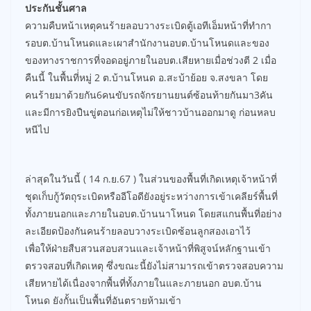
ประกันชั้นศาล
ความคืบหน้าเหตุคนร้ายลอบวางระเบิดตู้เอทีเอ็มหน้าที่ทำกา
รอบต.บ้านโหนดและเผาสำนักงานอบต.บ้านโหนดและของ
ของทางราชการที่จอดอยู่ภายในอบต.เสียหายเมื่อช่วงตี 2 เมื่อ
คืนนี้ ในพื้นที่่หมู่ 2 ต.บ้านโหนด อ.สะบ้าย้อย จ.สงขลา โดย
คนร้ายมาด้วยกัน6คนขับรถจักรยานยนต์ซ้อนท้ายกันมา3คัน
และมีการยิงปืนขู่ตอนก่อเหตุไม่ให้ชาวบ้านออกมาดู ก่อนหลบ
หนีไป
ล่าสุดในวันนี้ ( 14 ก.ย.67 ) ในส่วนของพื้นที่เกิดเหตุเจ้าหน้าที่
ชุดเก็บกู้วัตถุระเบิดหรืออีโอดียังอยู่ระหว่างการเข้าเคลียร์พื้นที่
ทั้งภายนอกและภายในอบต.บ้านนาโหนด โดยสแกนพื้นที่อย่าง
ละเอียดป้องกันคนร้ายลอบวางระเบิดซ้อนลูกสองเอาไว้
เพื่อให้ฝ่ายสืบสวนสอบสวนและเจ้าหน้าที่พิสูจน์หลักฐานเข้า
ตรวจสอบที่เกิดเหตุ ซึ่งขณะนี้ยังไม่สามารถเข้าตรวจสอบความ
เสียหายได้เนื่องจากพื้นที่ทั้งภายในและภายนอก อบต.บ้าน
โหนด ยังกั้นเป็นพื้นที่อันตรายห้ามเข้า