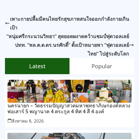
เพาะกายปลื้มมีคนไทยรักสุขภาพสนใจออกกำลังกายเกิน
เป้า
“หนุ่มศรีกระนวนวิทยา” สุดยอดผงาดคว้าแชมป์ฟุตวอลเลย์
ปทท. “พล.ต.ต.ดร.นรศักดิ์” ตั้งเป้าหมายพา “ฟุตวอลเลย์
ไทย” ไปสู่ระดับโลก
Latest
Popular
นครนายก – วัดธรรมปัญญาสวดมหาพุทธาภิเษกองค์หลวง
พ่อเสาร์ 5 พญานาค 4 ตระกูล 4 ทิศ 4 สี 4 องค์
สิงหาคม 8, 2026