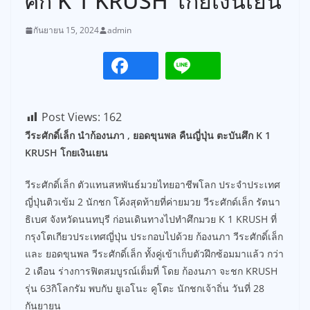
ศึก K 1 KRUSH โกยเงินเยน
กันยายน 15, 2024
admin
Post Views:
162
วีระศักดิ์เล็ก นำก้องนภา , ยอดขุนพล คืนญี่ปุ่น ตะบันศึก K 1
KRUSH โกยเงินเยน
วีระศักดิ์เล็ก ตัวแทนสหพันธ์มวยไทยอาชีพโลก ประจำประเทศ
ญี่ปุ่นติวเข้ม 2 นักชก โค้งสุดท้ายที่ค่ายมวย วีระศักด์เล็ก รัตนา
ธิเบศ จังหวัดนนทบุรี ก่อนเดินทางไปทำศึกมวย K 1 KRUSH ที่
กรุงโตเกียวประเทศญี่ปุ่น ประกอบไปด้วย ก้องนภา วีระศักดิ์เล็ก
และ ยอดขุนพล วีระศักดิ์เล็ก ทั้งคู่เข้าเก็บตัวฝึกซ้อมมาแล้ว กว่า
2 เดือน ร่างการฟิตสมบูรณ์เต็มที่ โดย ก้องนภา จะชก KRUSH
รุ่น 63กิโลกรัม พบกับ ยูเอโนะ คูโตะ นักชกเจ้าถิ่น วันที่ 28
กันยายน