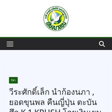
Skip
to
content
กีฬา
วีระศักดิ์เล็ก นำก้องนภา ,
ยอดขุนพล คืนญี่ปุ่น ตะบัน