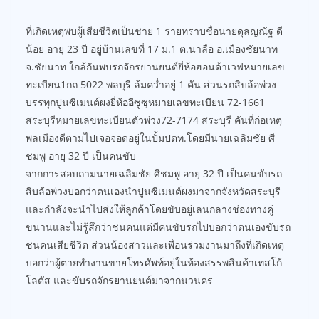
ที่เกิดเหตุพบผู้เสียชีวิตเป็นชาย 1 รายทราบชื่อนายดุลญณัฐ ดี
น้อย อายุ 23 ปี อยู่บ้านเลขที่ 17 ม.1 ต.นาลือ อ.เมืองชัยนาท
จ.ชัยนาท ใกล้กันพบรถจักรยานยนต์ยี่ห้อฮอนด้าเวฟหมายเลข
ทะเบียน1กถ 5022 พลบุรี ล้มคว่ำอยู่ 1 คัน ส่วนรถสิบล้อพ่วง
บรรทุกปูนซีเมนต์ผงยี่ห้ออีซูซุหมายเลขทะเบียน 72-1661
สระบุรีหมายเลขทะเบียนตัวพ่วง72-7174 สระบุรี คันที่ก่อเหตุ
พลเมืองดีตามไปเจอจอดอยู่ในปั้มปตท.โดยมีนายเฉลิมชัย ศี
ชมพู อายุ 32 ปี เป็นคนขับ
จากการสอบถามนายเฉลิมชัย ศีชมพู อายุ 32 ปี เป็นคนขับรถ
สิบล้อพ่วงบอกว่าตนเองนำปูนซีเมนต์ผงมาจากจังหวัดสระบุรี
และกำลังจะนำไปส่งให้ลูกค้าโดยขับอยู่เลนกลางช่องทางคู่
ขนานและไม่รู้สึกว่าชนคนแต่มีคนขับรถไปบอกว่าตนเองขับรถ
ชนคนเสียชีวิต ส่วนน้องสาวและเพื่อนร่วมงานมาถึงที่เกิดเหตุ
บอกว่าผู้ตายทำงานขายโทรศัพท์อยู่ในห้องสรรพสินค้าเทสโก้
โลตัส และขับรถจักรยานยนต์มาจากนวนคร