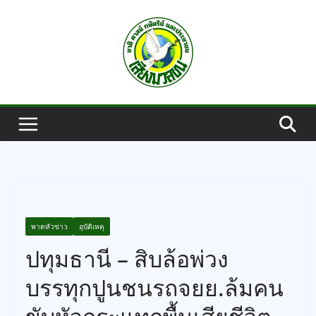
Skip
to
content
พาดหัวข่าว
อุบัติเหตุ
ปทุมธานี – สิบล้อพ่วง
บรรทุกปูนชนรถจยย.ล้มคน