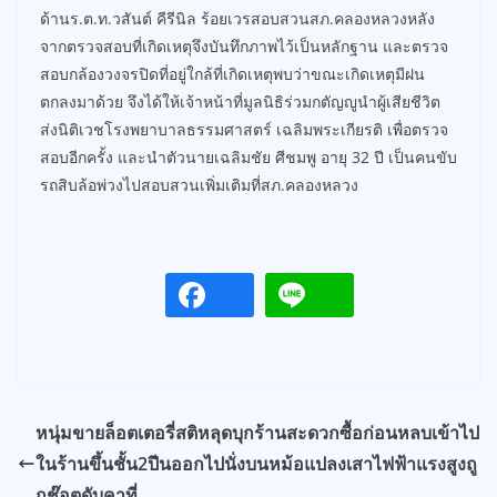
ด้านร.ต.ท.วสันต์ คีรีนิล ร้อยเวรสอบสวนสภ.คลองหลวงหลัง
จากตรวจสอบที่เกิดเหตุจึงบันทึกภาพไว้เป็นหลักฐาน และตรวจ
สอบกล้องวงจรปิดที่อยู่ใกล้ที่เกิดเหตุพบว่าขณะเกิดเหตุมีฝน
ตกลงมาด้วย จึงได้ให้เจ้าหน้าที่มูลนิธิร่วมกตัญญูนำผู้เสียชีวิต
ส่งนิติเวชโรงพยาบาลธรรมศาสตร์ เฉลิมพระเกียรติ เพื่อตรวจ
สอบอีกครั้ง และนำตัวนายเฉลิมชัย ศีชมพู อายุ 32 ปี เป็นคนขับ
รถสิบล้อพ่วงไปสอบสวนเพิ่มเติมที่สภ.คลองหลวง
หนุ่มขายล็อตเตอรี่สติหลุดบุกร้านสะดวกซื้อก่อนหลบเข้าไป
ในร้านขึ้นชั้น2ปีนออกไปนั่งบนหม้อแปลงเสาไฟฟ้าแรงสูงถู
กช๊อตดับคาที่