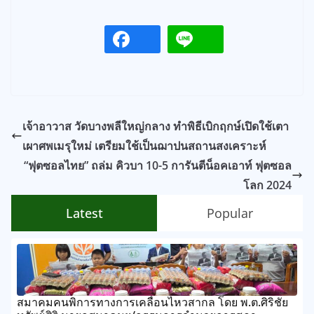
เจ้าอาวาส วัดบางพลีใหญ่กลาง ทำพิธีเบิกฤกษ์เปิดใช้เตา
เผาศพเมรุใหม่ เตรียมใช้เป็นฌาปนสถานสงเคราะห์
“ฟุตซอลไทย” ถล่ม คิวบา 10-5 การันตีน็อคเอาท์ ฟุตซอล
โลก 2024
Latest
Popular
สมาคมคนพิการทางการเคลื่อนไหวสากล โดย พ.ต.ศิริชัย