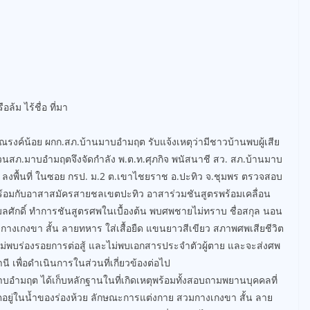
้ม ไร้ชื่อ ที่มา
 ณรงค์น้อย ผกก.สภ.บ้านมาบอำมฤต รับแจ้งเหตุว่ามีชาวบ้านพบผู้เสีย
บสวนสภ.มาบอำมฤตจึงจัดกำลัง พ.ต.ท.ศุภกิจ พนัสนาชี สว. สภ.บ้านมาบ
ลงพื้นที่ ในซอย กรป. ม.2 ต.เขาไชยราช อ.ปะทิว จ.ชุมพร ตรวจสอบ
 พร้อมกับอาสาสมัครสายชลเขตปะทิว อาสาร่วมชันสูตรพร้อมเคลื่อน
มลศักดิ์ ทำการชันสูตรศพในเบื้องต้น พบศพชายไม่ทราบ ชื่อสกุล นอน
กางเกงขา สั้น ลายทหาร ใส่เสื้อยืด แขนยาวสีเขียว สภาพศพเสียชีวิต
ม่พบร่องรอยการต่อสู้ และไม่พบเอกสารประจำตัวผู้ตาย และจะส่งศพ
 เพื่อดำเนินการในส่วนที่เกี่ยวข้องต่อไป
มาบอำมฤต ได้เก็บหลักฐานในที่เกิดเหตุพร้อมทั้งสอบถามพยานบุคคลที่
ิตอยู่ในน้ำของร่องห้วย ลักษณะการแต่งกาย สวมกางเกงขา สั้น ลาย