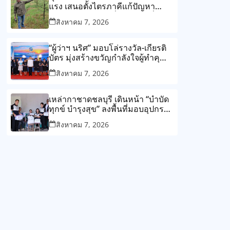
แรง เสนอตั้งไตรภาคีแก้ปัญหา
โรงงานกับชุมชน ลั่น ต้องแก้ที่ต้น
สิงหาคม 7, 2026
เหตุไม่ใช่แก้ปลายเหตุไม่รู้จบ
“ผู้ว่าฯ นริศ” มอบโล่รางวัล-เกียรติ
บัตร มุ่งสร้างขวัญกำลังใจผู้ทำคุณ
ประโยชน์แก่สังคม
สิงหาคม 7, 2026
เหล่ากาชาดชลบุรี เดินหน้า “บำบัด
ทุกข์ บำรุงสุข” ลงพื้นที่มอบอุปกรณ์
ช่วยเหลือและถุงยังชีพแก่ผู้ยากไร้
สิงหาคม 7, 2026