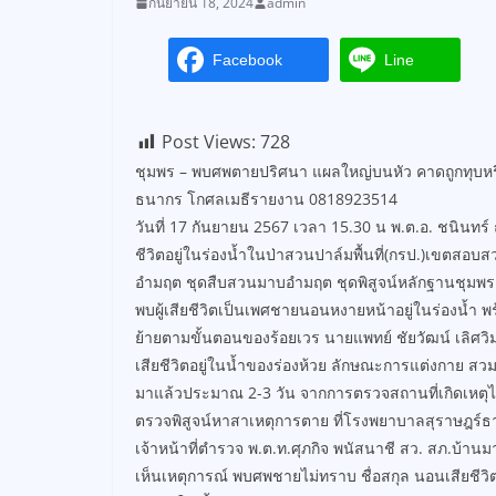
กันยายน 18, 2024
admin
Facebook
Line
Post Views:
728
ชุมพร – พบศพตายปริศนา แผลใหญ่บนหัว คาดถูกทุบหรือล
ธนากร โกศลเมธีรายงาน 0818923514
วันที่ 17 กันยายน 2567 เวลา 15.30 น พ.ต.อ. ชนินทร์
ชีวิตอยู่ในร่องน้ำในป่าสวนปาล์มพื้นที่(กรป.)เขตสอ
อำมฤต ชุดสืบสวนมาบอำมฤต ชุดพิสูจน์หลักฐานชุมพร 
พบผู้เสียชีวิตเป็นเพศชายนอนหงายหน้าอยู่ในร่องน้ำ
ย้ายตามขั้นตอนของร้อยเวร นายแพทย์ ชัยวัฒน์ เลิศวิ
เสียชีวิตอยู่ในน้ำของร่องห้วย ลักษณะการแต่งกาย สวม
มาแล้วประมาณ 2-3 วัน จากการตรวจสถานที่เกิดเหตุไ
ตรวจพิสูจน์หาสาเหตุการตาย ที่โรงพยาบาลสุราษฎร์ธานี
เจ้าหน้าที่ตำรวจ พ.ต.ท.ศุภกิจ พนัสนาชี สว. สภ.บ้าน
เห็นเหตุการณ์ พบศพชายไม่ทราบ ชื่อสกุล นอนเสียชีว