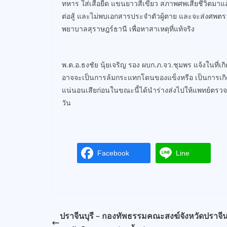
ทหาร ใส่เสื้อยืด แขนยาวสีเขียว สภาพศพเสียชีวิตมา
ต่อสู้ และไม่พบเอกสารประจำตัวผู้ตาย และจะส่งศพตร
พยาบาลสุราษฎร์ธานี เพื่อหาสาเหตุที่แท้จริง
พ.ต.อ.ธงชัย นุ้ยเจริญ รอง ผบก.ภ.จว.ชุมพร แจ้งในที่เ
อาจจะเป็นการล้มกระแทกโดนของแข็งหรือ เป็นการเกิดจ
แน่นอนเสียก่อนในขณะนี้ได้นำร่างส่งไปให้แพทย์ตรวจ
วัน
Facebook
Line
ปราจีนบุรี – กองทัพธรรมคณะสงฆ์จังหวัดปราจีนบ