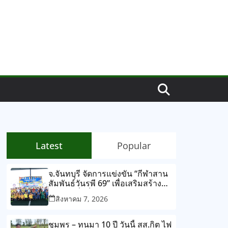
Latest
Popular
จ.จันทบุรี จัดการแข่งขัน “กีฬาสาน
สัมพันธ์วันรพี 69” เพื่อเสริมสร้าง
สุขภาพที่แข็งแรง และความ
สิงหาคม 7, 2026
สามัคคีร่วมกัน ผ่านการแข่งขัน
กีฬาและกิจกรรมนันทนาการ
ชุมพร – ทนมา 10 ปี วันนี้ สส.กิต ไฟ