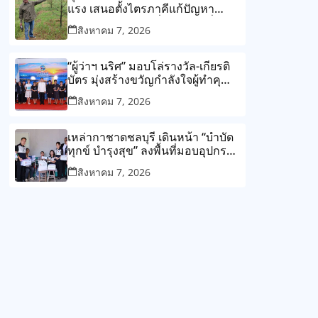
แรง เสนอตั้งไตรภาคีแก้ปัญหา
โรงงานกับชุมชน ลั่น ต้องแก้ที่ต้น
สิงหาคม 7, 2026
เหตุไม่ใช่แก้ปลายเหตุไม่รู้จบ
“ผู้ว่าฯ นริศ” มอบโล่รางวัล-เกียรติ
บัตร มุ่งสร้างขวัญกำลังใจผู้ทำคุณ
ประโยชน์แก่สังคม
สิงหาคม 7, 2026
เหล่ากาชาดชลบุรี เดินหน้า “บำบัด
ทุกข์ บำรุงสุข” ลงพื้นที่มอบอุปกรณ์
ช่วยเหลือและถุงยังชีพแก่ผู้ยากไร้
สิงหาคม 7, 2026