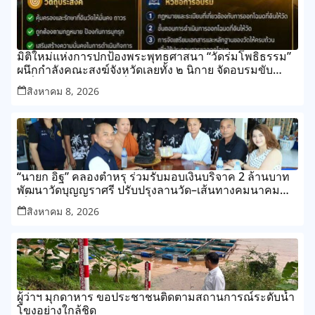
มิติใหม่แห่งการปกป้องพระพุทธศาสนา “วัดร่มโพธิธรรม”
ผนึกกำลังคณะสงฆ์จังหวัดเลยทั้ง ๒ นิกาย จัดอบรมขับ
เคลื่อนการออกโฉนดที่ดินวัด
สิงหาคม 8, 2026
“นายก อิฐ” คลองตำหรุ ร่วมรับมอบเงินบริจาค 2 ล้านบาท
พัฒนาวัดบุญญราศรี ปรับปรุงลานวัด–เส้นทางคมนาคม
เพื่อประโยชน์ของชุมชน
สิงหาคม 8, 2026
ผู้ว่าฯ มุกดาหาร ขอประชาชนติดตามสถานการณ์ระดับน้ำ
โขงอย่างใกล้ชิด