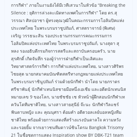
การกีฬา” ภายในงานยังได้มีเวทีเสวนาในหัวข้อ “Breaking the
Silence : ยุติการล่วงละเมิดทางเพศในการกีฬา” โดย ดร.สุ
วรรณา ศิลปอาชา ผู้ทรงคุณวุฒิในคณะกรรมการโอลิมปิคแห่ง
ประเทศไทย ในพระบรมราชูปถัมภ์, ศาสตราจารย์ (พิเศษ)
เจริญ วรรธนะสิน รองประธานกรรมการคณะกรรมการ
โอลิมปิคแห่งประเทศไทย ในพระบรมราชูปถัมภ์, นางสุดา สุ
หลง รองอธิบดีกรมกิจการสตรีและสถาบันครอบครัว, นาย
สุรศักดิ์ เกิดจันทึก รองผู้ว่าการฝ่ายกีฬาเป็นเลิศและ
วิทยาศาสตร์การกีฬา การกีฬาแห่งประเทศไทย, นางสาวศิริพร
ไชยสุต นายกสมาคมบัณฑิตสตรีทางกฎหมายแห่งประเทศไทย
ในพระบรมราชินูปถัมภ์ ร่วมด้วยนักกีฬา นำโดย นายภราดร
ศรีชาพันธุ์ นักกีฬาเทนนิสชายมือหนึ่งเอเชีย และอดีตนักเทนนิส
หมายเลข 9 ของโลก, นายชัชชัย เช หัวหน้าผู้ฝึกสอนนักกีฬาเท
ควันโดทีมชาติไทย, นางสาวสายสุนีย์ จ๊ะนะ นักกีฬาวีลแชร์
ฟันดาบหญิง และ คุณนุศรา ต้อมคำ อดีตวอลเลย์บอลหญิงทีม
ชาติไทย พร้อมด้วยการแสดงที่สร้างแรงบันดาลใจ ความหวัง
และรอยยิ้ม จากเยาวชนทีมดาวน์ซินโดรม Bangkok Trisomy
21 ในชื่อชุดการแสดง Inspiration show BY DBK-T21 team