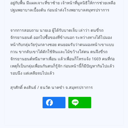
อยู่กับพื้น มีแผลเจาะที่ขาซ้าย เจ้าหน้าที่มูลนิธิให้การช่วยเหลือ
ปฐมพยาบาลเบื้องต้น ก่อนนำส่งโรงพยาบาลสมุทรปราการ
จากการสอบถาม นายเอ ผู้ได้รับบาดเจ็บ เล่าว่า ตนขี่รถ
จักรยานยนต์ ออกไปซื้อของที่ข้างนอก ระหว่างทางได้ไปมอง
หน้ากับกลุ่มวัยรุ่นกลางซอย ตนยอมรับว่าตนมองหน้าเขาแบบ
กวน ขากลับเขาได้ดักใช้หินและไม้ขว้างใส่ตน ตนจึงขี่รถ
จักรยานยนต์หนีมาหาเพื่อน แล้วเพื่อนก็โทรแจ้ง 1669 คนที่ก่อ
เหตุก็เป็นกลุ่มเพื่อนกันตนก็รู้จัก ก่อนหน้านี้ก็มีปัญหากันไปแล้ว
รอบนึง แต่เคลียจบไปแล้ว
สุรศักดิ์ คงสินธ์ / ธนวัต นาคขำ จ.สมุทรปราการ