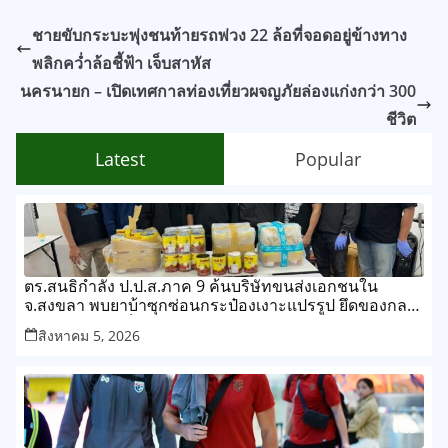
ชายขับกระบะพุ่งชนท้ายรถพ่วง 22 ล้อที่จอดอยู่ข้างทาง
พลิกคว่ำล้อชี้ฟ้า เจ็บสาหัส
นครนายก – เปิดเทศกาลท่องเที่ยวผจญภัยล่องแก่งกว่า 300
ชีวิต
Latest
Popular
ตร.สนธิกำลัง ป.ป.ส.ภาค 9 ค้นบริษัทขนส่งเอกชนใน
จ.สงขลา พบยาบ้าซุกซ่อนกระป๋องเงาะแปรรูป ยึดของกลาง
กว่า 268,000 เม็ด
สิงหาคม 5, 2026