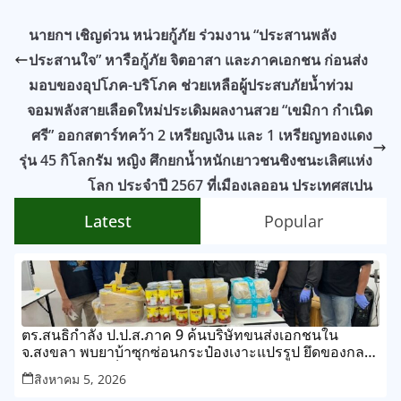
นายกฯ เชิญด่วน หน่วยกู้ภัย ร่วมงาน “ประสานพลัง
ประสานใจ” หารือกู้ภัย จิตอาสา และภาคเอกชน ก่อนส่ง
มอบของอุปโภค-บริโภค ช่วยเหลือผู้ประสบภัยน้ำท่วม
จอมพลังสายเลือดใหม่ประเดิมผลงานสวย “เขมิกา กำเนิด
ศรี” ออกสตาร์ทคว้า 2 เหรียญเงิน และ 1 เหรียญทองแดง
รุ่น 45 กิโลกรัม หญิง ศึกยกน้ำหนักเยาวชนชิงชนะเลิศแห่ง
โลก ประจำปี 2567 ที่เมืองเลออน ประเทศสเปน
Latest
Popular
ตร.สนธิกำลัง ป.ป.ส.ภาค 9 ค้นบริษัทขนส่งเอกชนใน
จ.สงขลา พบยาบ้าซุกซ่อนกระป๋องเงาะแปรรูป ยึดของกลาง
กว่า 268,000 เม็ด
สิงหาคม 5, 2026