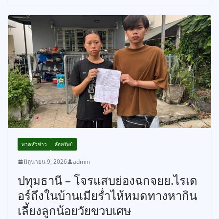
พาดหัวข่าว
ลักทรัพย์
มิถุนายน 9, 2026
admin
ปทุมธานี – โจรแสบย่องฉกจยย.ไรเด
อร์ถึงในบ้านเมียร่ำไห้หมดทางหากิน
เลี้ยงลูกน้อยวัยขวบเศษ