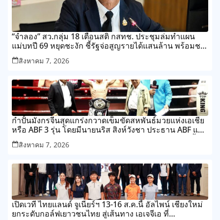
“จำลอง” สว.กลุ่ม 18 เตือนสติ กสทช. ประชุมล่มทำแผน
แม่บทปี 69 หยุดชะงัก ชี้รัฐจ่อสูญรายได้แสนล้าน พร้อมชง
แก้กฎหมายต่ออายุใบอนุญาตทีวีดิจิทัลปี 72 โดยไม่ต้อง
สิงหาคม 7, 2026
ประมูลใหม่
กำปั้นมังกรจีนสุดแกร่งกวาดเข็มขัดสหพันธ์มวยแห่งเอเชีย
หรือ ABF 3 รุ่น โดยมีนายนริส สิงห์วังชา ประธาน ABF และ
นายกสมาคมกีฬาชักกะเย่อแห่งประเทศไทย ให้เกียรติขึ้น
สิงหาคม 7, 2026
คาดเข็มขัดและร่วมแสดงความยินดี ที่ เวทีมวยบางกอก
ไนท์บาซาร์
เปิดเวที ไทยแลนด์ จูเนียร์ฯ 13-16 ส.ค.นี้ อัลไพน์ เชียงใหม่
ยกระดับกอล์ฟเยาวชนไทย สู่เส้นทาง เอเจจีเอ ที่