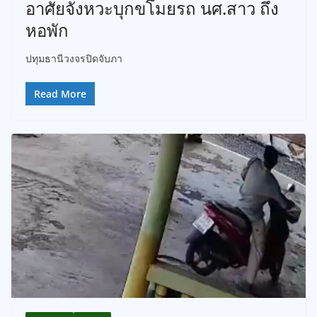
อาศัยจังหวะบุกขโมยรถ นศ.สาว ถึง
หอพัก
ปทุมธานีวงจรปิดจับภา
Read More