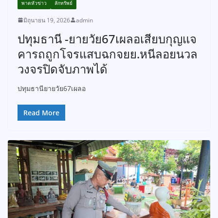
พาดหัวข่าว
ลักทรัพย์
มิถุนายน 19, 2026
admin
ปทุมธานี -ยายวัย67เผลอเสียบกุญแจ
คารถถูกโจรแสบฉกจยย.หนีลอยนวล
วงจรปิดจับภาพได้
ปทุมธานียายวัย67เผลอ
Read More