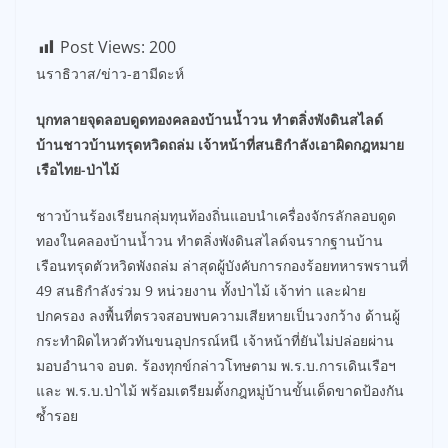
Post Views:
200
นราธิวาส/ข่าว-ฮามีดะห์
บุกทลายจุดลอบดูดทองคลองบ้านน้ำวน ทำตลิ่งพังดินสไลด์
บ้านชาวบ้านทรุดหวิดถล่ม เจ้าหน้าที่สนธิกำลังเอาผิดกฎหมาย
เรือไทย-ป่าไม้
ชาวบ้านร้องเรียนกลุ่มทุนท้องถิ่นแอบนำเครื่องจักรลักลอบดูด
ทองในคลองบ้านน้ำวน ทำตลิ่งพังดินสไลด์จนรากฐานบ้าน
เรือนทรุดตัวหวิดพังถล่ม ล่าสุดผู้บังคับการกองร้อยทหารพรานที่
49 สนธิกำลังร่วม 9 หน่วยงาน ทั้งป่าไม้ เจ้าท่า และฝ่าย
ปกครอง ลงพื้นที่ตรวจสอบพบความเสียหายเป็นวงกว้าง ด้านผู้
กระทำผิดไหวตัวทันขนอุปกรณ์หนี เจ้าหน้าที่ยันไม่ปล่อยผ่าน
มอบอำนาจ อบต. ร้องทุกข์กล่าวโทษตาม พ.ร.บ.การเดินเรือฯ
และ พ.ร.บ.ป่าไม้ พร้อมเตรียมตั้งกฎหมู่บ้านขั้นเด็ดขาดป้องกัน
ซ้ำรอย