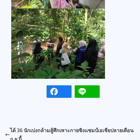
ได้ 36 นักเบ่งกล้ามสู้ศึกเพาะกายชิงแชมป์เอเชียปลายเดือน
ก.ย.นี้