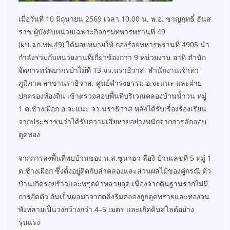
เมื่อวันที่ 10 มิถุนายน 2569 เวลา 10.00 น. พ.อ. ชาญฤทธิ์ ฮันส
ราช ผู้บังคับหน่วยเฉพาะกิจกรมทหารพรานที่ 49
(ผบ.ฉก.ทพ.49) ได้มอบหมายให้ กองร้อยทหารพรานที่ 4905 นำ
กำลังร่วมกับหน่วยงานที่เกี่ยวข้องกว่า 9 หน่วยงาน อาทิ สำนัก
จัดการทรัพยากรป่าไม้ที่ 13 จว.นราธิวาส, สำนักงานเจ้าท่า
ภูมิภาค สาขานราธิวาส, ศูนย์ดำรงธรรม อ.จะแนะ และฝ่าย
ปกครองท้องถิ่น เข้าตรวจสอบพื้นที่บริเวณคลองบ้านน้ำวน หมู่
1 ต.ช้างเผือก อ.จะแนะ จว.นราธิวาส หลังได้รับเรื่องร้องเรียน
จากประชาชนว่าได้รับความเสียหายอย่างหนักจากการลักลอบ
ดูดทอง
จากการลงพื้นที่พบบ้านของ น.ส.ซูนาฮา ลืองิ บ้านเลขที่ 5 หมู่ 1
ต.ช้างเผือก ซึ่งตั้งอยู่ติดกับลำคลองและสวนผลไม้ของคู่กรณี ตัว
บ้านเกิดรอยร้าวและทรุดตัวหลายจุด เนื่องจากดินฐานรากไม่มี
การอัดตัว อันเป็นผลมาจากตลิ่งริมคลองถูกดูดทรายและทองจน
พังทลายเป็นวงกว้างกว่า 4–5 เมตร และเกิดดินสไลด์อย่าง
รุนแรง