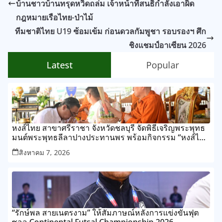
บ้านชาวบ้านทรุดหวิดถล่ม เจ้าหน้าที่สนธิกำลังเอาผิด
กฎหมายเรือไทย-ป่าไม้
ทีมชาติไทย U19 ซ้อมเข้ม ก่อนดวลกัมพูชา รอบรองฯ ศึก
ชิงแชมป์อาเซียน 2026
Latest
Popular
หงส์ไทย สาขาศรีราชา จังหวัดชลบุรี จัดพิธีเจริญพระพุทธ
มนต์พระพุทธลีลาปางประทานพร พร้อมกิจกรรม “หงส์ไทย
ปันสุข แจกโรงทาน สานสายใยชุมชน” ประชาชนร่วมงาน
สิงหาคม 7, 2026
อย่างคับคั่ง สะท้อนพลังแห่งศรัทธาและการแบ่งปัน
“รักษ์พล สายเนตรงาม” ให้สัมภาษณ์หลังการแข่งขันฟุต