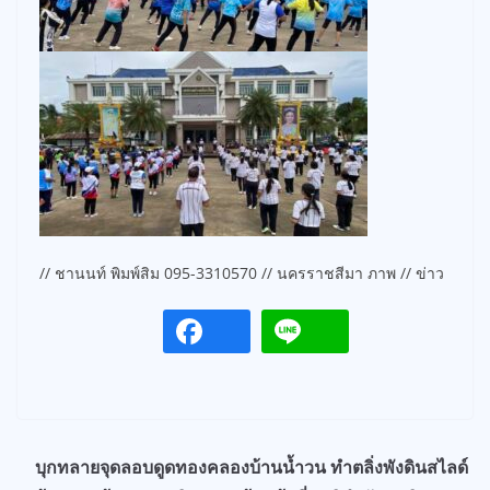
// ชานนท์ พิมพ์สิม 095-3310570 // นครราชสีมา ภาพ // ข่าว
บุกทลายจุดลอบดูดทองคลองบ้านน้ำวน ทำตลิ่งพังดินสไลด์