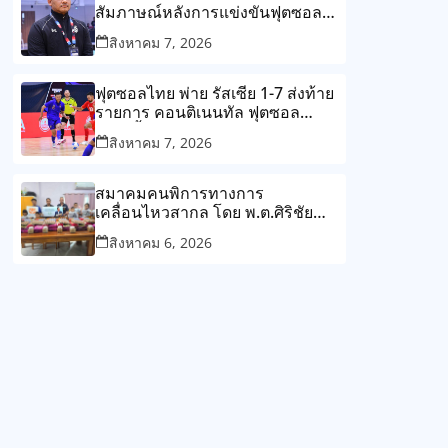
แห่งศรัทธาและการแบ่งปัน
สัมภาษณ์หลังการแข่งขันฟุตซอล
Continental Futsal
สิงหาคม 7, 2026
Championship 2026
ฟุตซอลไทย พ่าย รัสเซีย 1-7 ส่งท้าย
รายการ คอนติเนนทัล ฟุตซอล
แชมเปี้ยนชิพ 2026
สิงหาคม 7, 2026
สมาคมคนพิการทางการ
เคลื่อนไหวสากล โดย พ.ต.ศิริชัย
ทรัพย์ศิริ นายกสมาคมฯ/กรรมการ
สิงหาคม 6, 2026
อำนวยการสภาสังคมสงเคราะห์
แห่งประเทศไทย