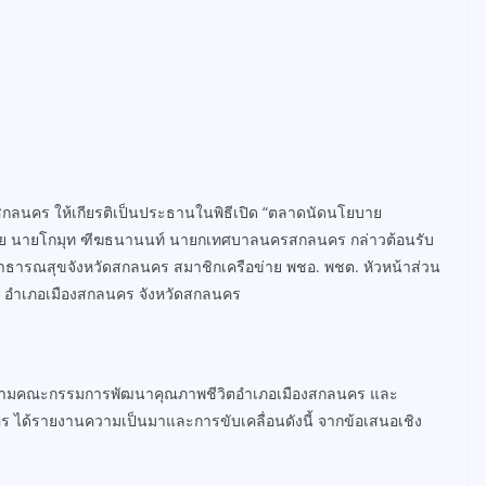
หวัดสกลนคร ให้เกียรติเป็นประธานในพิธีเปิด “ตลาดนัดนโยบาย
โดย นายโกมุท ฑีฆธนานนท์ นายกเทศบาลนครสกลนคร กล่าวต้อนรับ
ธารณสุขจังหวัดสกลนคร สมาชิกเครือข่าย พชอ. พชต. หัวหน้าส่วน
อำเภอเมืองสกลนคร จังหวัดสกลนคร
นนามคณะกรรมการพัฒนาคุณภาพชีวิตอำเภอเมืองสกลนคร และ
ร ได้รายงานความเป็นมาและการขับเคลื่อนดังนี้ จากข้อเสนอเชิง