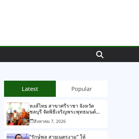
Latest
Popular
หงส์ไทย สาขาศรีราชา จังหวัด
ชลบุรี จัดพิธีเจริญพระพุทธมนต์
พระพุทธลีลาปางประทานพร พร้อม
สิงหาคม 7, 2026
กิจกรรม “หงส์ไทย ปันสุข แจกโรง
ทาน สานสายใยชุมชน” ประชาชน
ร่วมงานอย่างคับคั่ง สะท้อนพลัง
“รักษ์พล สายเนตรงาม” ให้