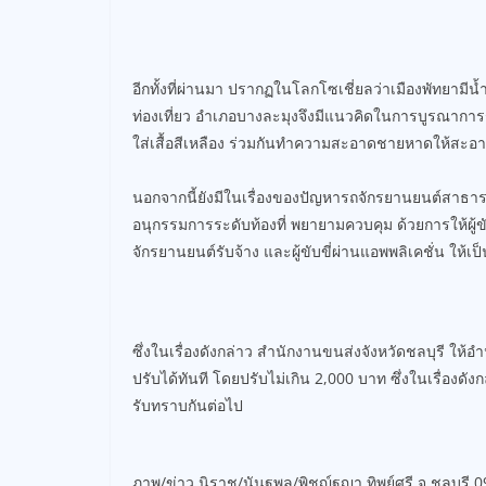
อีกทั้งที่ผ่านมา ปรากฏในโลกโซเชี่ยลว่าเมืองพัทยามี
ท่องเที่ยว อำเภอบางละมุงจึงมีแนวคิดในการบูรณาการร
ใส่เสื้อสีเหลือง ร่วมกันทำความสะอาดชายหาดให้สะอาด
นอกจากนี้ยังมีในเรื่องของปัญหารถจักรยานยนต์สาธาร
อนุกรรมการระดับท้องที่ พยายามควบคุม ด้วยการให้ผู้ข
จักรยานยนต์รับจ้าง และผู้ขับขี่ผ่านแอพพลิเคชั่น ให้เป็
ซึ่งในเรื่องดังกล่าว สำนักงานขนส่งจังหวัดชลบุรี ให
ปรับได้ทันที โดยปรับไม่เกิน 2,000 บาท ซึ่งในเรื่องด
รับทราบกันต่อไป
ภาพ/ข่าว นิราช/นันฐพล/พิชญ์ฐญา ทิพย์ศรี จ.ชลบุรี