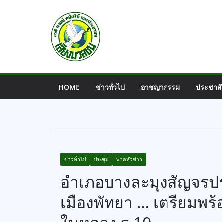
Skip
to
content
HOME
ข่าวทั่วไป
อาชญากรรม
ประชาสั
ข่าวทั่วไป
ประชุม
พาดหัวข่าว
อำเภอบางละมุงสัญจรปร
เมืองพัทยา … เตรียมพร้