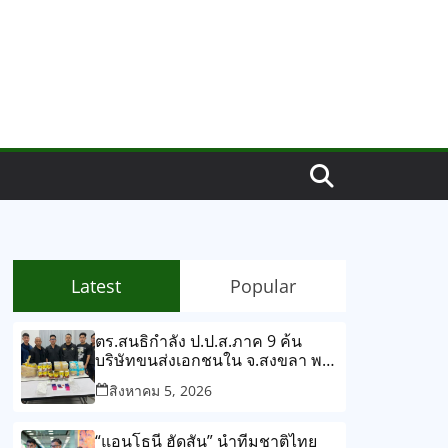
Latest
Popular
ตร.สนธิกำลัง ป.ป.ส.ภาค 9 ค้น
บริษัทขนส่งเอกชนใน จ.สงขลา พบ
ยาบ้าซุกซ่อนกระป๋องเงาะแปรรูป
สิงหาคม 5, 2026
ยึดของกลางกว่า 268,000 เม็ด
“แอนโธนี ฮัดสัน” นำทีมชาติไทย