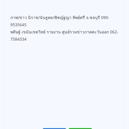
ภาพ/ข่าว นิราช/นันฐพล/พิชญ์ฐญา ทิพย์ศรี จ.ชลบุรี 090-
9535645
พสิษฐ์ เขม้นเขตวิทย์ รายงาน ศูนย์รวมข่าวภาคตะวันออก 062-
7584334