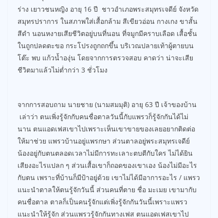
ร่าง เยาวชนหญิง อายุ 16 ปี ชาวอำเภอพระสมุทรเจดีย์ จังหวัด
สมุทรปราการ ในสภาพใส่เสื้อกล้าม สีเขียวอ่อน กางเกง ขาสั้น
สีดำ นอนหงายเสียชีวิตอยู่บนที่นอน ที่จมูกมีคราบเลือด เสื้อชั้น
ในถูกปลดตะขอ กระโปรงถูกถกขึ้น บริเวณปลายเท้าผู้ตายบน
โต๊ะ พบ แก้วน้ำองุ่น โดยจากการตรวจสอบ คาดว่า น่าจะเสีย
ชีวิตมาแล้วไม่ต่ำกว่า 3 ชั่วโมง
จากการสอบถาม นายชาย (นามสมมุติ) อายุ 63 ปี เจ้าของบ้าน
เล่าว่า ตนเพิ่งรู้จักกับคนชื่อตาลวันนี้กับแพรวก็รู้จักกันได้ไม่
นาน ตนแอดเฟสเขาไปเพราะเห็นเขาขายของเลยอยากติดต่อ
ให้มาช่วย แพรวบ้านอยู่แพรกษา ส่วนตาลอยู่พระสมุทรเจดีย์
น้องอยู่กับตนตลอดเวลาไม่มีการทะเลาะตบตีกับใคร ไม่ได้ยิน
เสียงอะไรแปลก ๆ ส่วนเสื้อเขาก็ถอดของเขาเอง น้องไม่มีอะไร
กับตน เพราะที่บ้านก็มีป้าอยู่ด้วย เขาไม่ได้มีอาการอะไร / แพรว
แนะนำตาลให้ตนรู้จักวันนี้ ส่วนคนที่ตาย ชื่อ มะเมย เขามากับ
คนชื่อตาล ตาลก็เป็นคนรู้จักแต่เพิ่งรู้จักกันวันนี้เพราะแพรว
แนะนำให้รู้จัก ส่วนแพรวรู้จักกันทางเฟส ตนแอดเฟสเขาไป