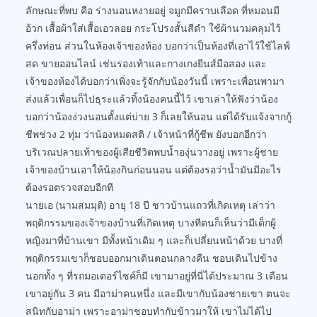
ลักษณะที่พบ คือ ร่างนอนหงายอยู่ จมูกมีคราบเลือด ที่หมอนมี
อ้วก เสื้อผ้าใส่เสื้อเอวลอย กระโปรงสั้นสีดำ ใช้ผ้านวมคลุมไว้
ครึ่งท่อน ส่วนในห้องเจ้าของห้อง บอกว่าเป็นห้องที่เอาไว้ใช้ไลฟ์
สด ขายออนไลน์ เช่นรองเท้าและกางเกงยีนส์มือสอง และ
เจ้าของห้องได้บอกว่าเพิ่งจะรู้จักกับน้องวันนี้ เพราะเพื่อนพามา
ส่งแล้วเพื่อนก็ไปธุระแล้วทิ้งน้องคนนี้ไว้ เขาเล่าให้ฟังว่าน้อง
บอกว่าน้องง่วงนอนตั้งแต่บ่าย 3 ก็เลยให้นอน แต่ได้รับแจ้งจากกู้
ชีพช่วง 2 ทุ่ม ว่าน้องหมดสติ / เจ้าหน้าที่กู้ชีพ ยังบอกอีกว่า
บริเวณปลายเท้าของผู้เสียชีวิตพบน้ำองุ่นวางอยู่ เพราะผู้ชาย
เจ้าของบ้านเอาให้น้องกินก่อนนอน แต่ต้องรอว่าน้ำมันมีอะไร
ต้องรอตรวจสอบอีกที
นายเอ (นามสมมุติ) อายุ 18 ปี ชาวบ้านแถวที่เกิดเหตุ เล่าว่า
พฤติกรรมของเจ้าของบ้านที่เกิดเหตุ บางทีตนก็เห็นว่ามีเด็กผู้
หญิงมาที่บ้านเขา มีทั้งหน้าเดิม ๆ และก็เปลี่ยนหน้าด้วย บางที่
พฤติกรรมเขาก็ชอบออกมาเดินตอนกลางคืน ชอบเดินไปข้าง
นอกทั้ง ๆ ที่รถมอเตอร์ไซค์ก็มี เขามาอยู่ที่นี่ได้ประมาณ 3 เดือน
เขาอยู่กัน 3 คน มีอาม่าคนหนึ่ง และมีเขากับน้องชายเขา ตนจะ
สนิทกับอาม่า เพราะอาม่าชอบทำกับข้าวมาให้ เขาไม่ได้ไป