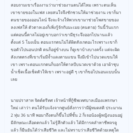
สอบถามเขาเรื่องงานว่ามาช่วยงานตนได้ไหม เพราะตนเห็น
เขาขายของในเฟส เลยสนใจจึงชักชวนให้มาช่วยงาน เขาก็มา
ตนขายของออนไลน์ จึงจะจ้างให้พวกเขามาช่วยโพสขายของ
ลงเฟสให้ ตัวตาลเองก็เพิ่งรู้จักกับมะเมย (คนตาย) วันนี้วันแรก
แต่ตอนนี้ตาลไม่อยู่เขาบอกว่าเขามีธุระจึงออกไปนานแล้ว
ตั้งแต่ 5 โมงเย็น ตอนแรกตนไม่ได้ผิดสังเกตอะไรเพราะเขาก็
ขอตัวไปนอนปกติ ตนก็อยู่ข้างบน ก็ดูเขาบ้างบางครั้ง แต่จะผิด
สังเกตตรงที่เขาเริ่มมีจ้ำแดงตามแขน จึงมีเข้าไปนวดแขนให้
เขา เพราะตอนแรกตนก็บอกให้ตาลบีบนวดเขาด้วย เอาผ้าชุบ
น้ำเช็ดเนื้อเช็ดตัวให้เขา เพราะอยู่ดี ๆ เขาก็ขอไปนอนแบบนั้น
เลย
นายปราสาท จิตต์ตรีทศ เจ้าหน้าที่กู้ชีพเทศบาลเมืองแพรกษา
ใหม่ เล่าว่า ตนได้รับแจ้งจากศูนย์สั่งการว่ามีผู้หมดสติ ประมาณ
2 ทุ่ม 36 นาที พอมาถึงตนก็ขึ้นไปที่ชั้น 2 ก็เจอน้องผู้หญิงนอนอยู่
มีลักษณะเลือดตกแล้ว ไม่รู้สึกตัวแล้ว ได้มีการคลำหาชีพจรดู
แล้ว ก็ยืนยันได้ว่าเสียชีวิต และไม่ทราบว่าเสียชีวิตด้วยเหตุใด