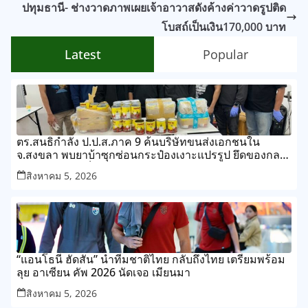
ปทุมธานี- ช่างวาดภาพเผยเจ้าอาวาสดังค้างค่าวาดรูปติด
โบสถ์เป็นเงิน170,000 บาท
Latest
Popular
ตร.สนธิกำลัง ป.ป.ส.ภาค 9 ค้นบริษัทขนส่งเอกชนใน
จ.สงขลา พบยาบ้าซุกซ่อนกระป๋องเงาะแปรรูป ยึดของกลาง
กว่า 268,000 เม็ด
สิงหาคม 5, 2026
“แอนโธนี ฮัดสัน” นำทีมชาติไทย กลับถึงไทย เตรียมพร้อม
ลุย อาเซียน คัพ 2026 นัดเจอ เมียนมา
สิงหาคม 5, 2026