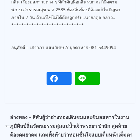
กลิ่น เรื่องมลภาวะต่าง ๆ ที่สำคัญคือกลิ่นรบกวน ก็ผิดตาม
พ.ร.บ.สาธารณสุข พ.ศ.2535 ท้องถิ่นท้องที่ต้องแก้ไขปัญหา
ภายใน 7 วัน ถ้าแก้ไขไม่ได้ต้องถูกปรับ..นายอดุล กล่าว..
*****************************
อนุศักดิ์ – เสาวภา แสนวิเศษ // มุกดาหาร 081-5449094
อ่างทอง – สีสันผู้ว่าอ่างทองเดินชมและชิมอสหารในงาน
ภูมิศิลป์ถิ่นวัฒนธรรมลุ่มแม่น้ำเจ้าพระยา ป่าสัก สุดท้าย
ต้องดมยาดม แถมทิ้งท้ายว่าหอมชื่นใจแบบเต็มหน้าเต็มตา