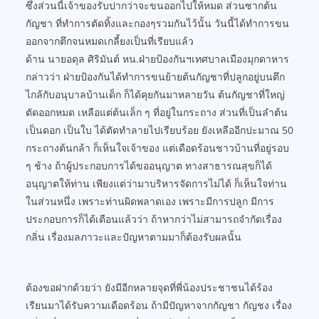
ซึ่งส่วนนี้เจ้าของรับปากว่าจะขนออกไปให้หมด ส่วนซากต้น
กัญชา ที่ทำการตัดทิ้งและกองๆรวมกันไว้นั้น วันนี้ได้ทำการขน
ออกจากตึกจนหมดเกลี้ยงเป็นที่เรียบแล้ว
ด้าน นายอดุล ศิริมันต์ หน.ฝ่ายป้องกันฯเทศบาลเมืองมุกดาหาร
กล่าวว่า ฝ่ายป้องกันได้ทำการขนย้ายต้นกัญชาที่ปลูกอยู่บนตึก
ไกล้กับอนุบาลบ้านเด็ก ก็ได้คุยกันมาหลายวัน ต้นกัญชาที่ใหญ่
ตัดออกหมด เหลือแต่ต้นเล็ก ๆ ที่อยู่ในกระถาง ส่วนที่เป็นลำต้น
เป็นดอก เป็นใบ ได้ตัดทำลายไปเรียบร้อย ยังเหลืออีกปะมาณ 50
กระถางต้นกล้า ก็เห็นใจเจ้าของ แต่เดือดร้อนชาวบ้านที่อยู่รอบ
ๆ ช้าง ถ้าผู้ประกอบการได้ขออนุญาต ทางสาธารณสุขก็ได้
อนุญาตให้ท่าน เพียงแต่ว่ามาบริหารจัดการไม่ได้ ก็เห็นใจท่าน
ในส่วนหนึ่ง เพราะท่านผิดพลาดเอง เพราะมีการปลูก มีการ
ประกอบการก็ได้เตือนแล้วว่า ถ้าหากว่าไม่สามารถจำกัดเรื่อง
กลิ่น เรื่องมลภาวะและปัญหาตามมาก็ต้องรับผลนั้น
ต้องขอฝากด้วยว่า ยังมีอีกหลายจุดที่พี่น้องประชาชนได้ร้อง
เรียนมาได้รับความเดือดร้อน ถ้ามีปัญหาจากกัญชา กัญชง เรื่อง