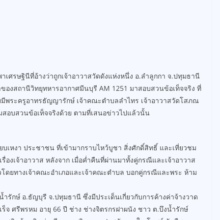
ศรษฐินีที่อ้างว่าถูกเจ้าอาวาสวัดดังแห่งหนึ่ง อ.ลำลูกกา จ.ปทุมธานี
้าของสถานีวิทยุทหารอากาศมีนบุรี AM 1251 มาสอบสวนข้อเท็จจริง ที่
ดยมีพระครูอาทรธัญญารักษ์ เจ้าคณะตำบลลำไทร เจ้าอาวาสวัดโสภณ
่วมสอบสวนข้อเท็จจริงด้วย ตามที่เสนอข่าวไปแล้วนั้น
เหงา ประชาชน ที่เข้ามากราบไหว้บูชา สิ่งศักดิ์สิทธิ์ และเที่ยวชม
ื่องเจ้าอาวาส หลังจาก เมื่อค่ำคืนที่ผ่านมาทั้งคู่กรณีและเจ้าอาวาส
ติแล้วโดยทางเจ้าคณะอำเภอและเจ้าคณะตำบล บอกคู่กรณีและพระ ห้าม
ำรักษ์ อ.ธัญบุรี จ.ปทุมธานี ซึ่งมีประเด็นเกี่ยวกับการค้างค่าจ้างวาด
ศรีพรหม อายุ 66 ปี ช่าง ช่างจิตรกรฝาผนัง ชาว ต.บึงน้ำรักษ์