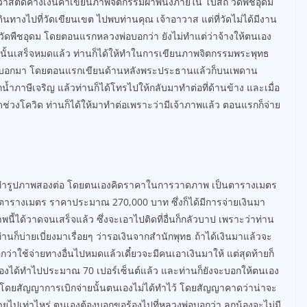
้าอาวาสติดค้างเงินค่าเขียนภาพจิตกรรมฝาพนังภายใน โบสถ์ วัดพืชอุดม
ดินทางไปที่วัดเขียนเขต ไปพบท่านคุณ เจ้าอาวาส แต่ที่วัดไม่ได้มีงาน
วัดพืชอุดม โดยตอนแรกหลวงพ่อบอกว่า ยังไม่ทำแต่ว่าจ้างให้ตนเอง
นั้นเสร็จหมดแล้ว ท่านก็ได้ให้ทำในการเขียนภาพจิตกรรมพระพุทธ
ี่ท่านบอกมา โดยตอนแรกเขียนด้านหลังพระประธานแล้วก็บนเพดาน
กน้ำภาษีเจริญ แล้วท่านก็ได้โทรไปให้กลับมาทำต่อที่ด้านข้าง และเมื่อ
่วงโควิด ท่านก็ได้ให้มาทำต่อเพราะว่ามีเจ้าภาพแล้ว ตอนแรกก็จ่าย
เริ่มทำรูปภาพสองต่อ โดยตนเองคิดราคาในการวาดภาพ เป็นตารางเมตร
ตารางเมตร ราคาประมาณ 270,000 บาท ซึ่งก็ได้มีการจ่ายเงินมา
นี้ได้วาดจนเสร็จแล้ว ซึ่งจะเอาไปติดที่อื่นก็กลัวบาป เพราะว่าท่าน
่านก็บ่ายเบี่ยงมาเรื่อยๆ ว่ารอเงินจากสำนักพุทธ ถ้าได้เงินมาแล้วจะ
กว่าใช้จ่ายทางอื่นไปหมดแล้วเดี๋ยวจะมีคนเอาเงินมาให้ แต่สุดท้ายก็
ตนเองได้ทำไปประมาณ 70 เปอร์เซ็นต์แล้ว และท่านก็ยังจะบอกให้ตนเอง
ด้ โดยสัญญาการเบิกจ่ายนั้นตนเองไม่ได้ทำไว้ โดยสัญญาคาดว่าน่าจะ
่ายไปเท่าไหร่ ตนเองต้องบอกขอร้องไปที่หลวงพ่อบอกว่า ลูกน้องจะไม่มี