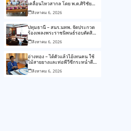
เคลื่อนไหวสากล โดย พ.ต.ศิริชัย
ทรัพย์ศิริ นายกสมาคมฯ/กรรมการ
สิงหาคม 6, 2026
อำนวยการสภาสังคมสงเคราะห์
แห่งประเทศไทย
ปทุมธานี – สนร.นทพ. จัดประกวด
ร้องเพลงพระราชนิพนธ์รอบตัดสิน
ปลูกฝังเยาวชนสืบสานพระราช
สิงหาคม 6, 2026
ปณิธานเพื่อแผ่นดิน
อ่างทอง – ได้ตัวแล้วไอ้เทนคน ใช้
ไม้สายยางและท่อพีวีซีกระหน่ำตี
นายมลชัยจนเสียชีวิต
สิงหาคม 6, 2026