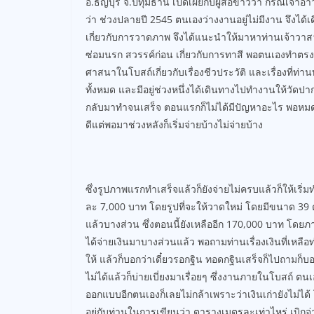
อ.ธัญบุรี จ.ปทุมธานี เปิดเผยกับผู้สื่อข่าวว่า กรณีเจ
ว่า ช่วงปลายปี 2545 ตนเองว่างงานอยู่ไม่มีงาน จึงได้เ
เกี่ยวกับการวาดภาพ จึงได้แนะนำให้มาหาท่านเจ้าวาส
ซ่อมนรก สวรรค์ก่อน เกี่ยวกับการทาสี พอตนเองทำตรง
ศาสนาในโบสถ์เกี่ยวกับเรื่องชีวประวัติ และเรื่องท
ทั้งหมด และมีอยู่ช่วงหนึ่งได้เดินทางไปทำงานให้วัดปา
กลับมาทำจนเสร็จ ตอนแรกก็ไม่ได้มีปัญหาอะไร พอหมดช
ดีแต่พอมาช่วงหลังก็เริ่มจ่ายบ้างไม่จ่ายบ้าง
ซึ่งรูปภาพแรกทำเสร็จแล้วก็ยังจ่ายไม่ครบแล้วก็ให้
ละ 7,000 บาท โดยรูปที่จะให้วาดใหม่ โดยมีขนาด 39 
แล้วบางส่วน ซึ่งตอนนี้ยังเหลืออีก 170,000 บาท โดยภาพ
ได้จ่ายเงินมาบางส่วนแล้ว พอถามท่านเรื่องเงินที่เหลือท
ให้ แล้วก็บอกว่าเดี๋ยวรอกฐิน ทอดกฐินเสร็จก็ไปถามก็บอ
ไม่ได้แล้วก็บ่ายเบี่ยงมาเรื่อยๆ ซึ่งงานภายในโบสถ์ 
ออกแบบอีกตนเองก็เลยไม่กล้าเพราะว่าเงินเก่ายังไม่ไ
อยู่กับท่านในการเขียนว่า ตารางเมตรละเท่าไหร่ เบิกจ