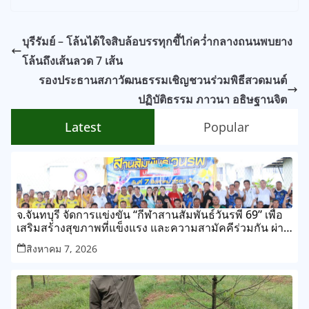
บุรีรัมย์ – โล้นได้ใจสิบล้อบรรทุกขี้ไก่คว่ำกลางถนนพบยาง
โล้นถึงเส้นลวด 7 เส้น
รองประธานสภาวัฒนธรรมเชิญชวนร่วมพิธีสวดมนต์
ปฏิบัติธรรม ภาวนา อธิษฐานจิต
Latest
Popular
จ.จันทบุรี จัดการแข่งขัน “กีฬาสานสัมพันธ์วันรพี 69” เพื่อ
เสริมสร้างสุขภาพที่แข็งแรง และความสามัคคีร่วมกัน ผ่าน
การแข่งขันกีฬาและกิจกรรมนันทนาการ
สิงหาคม 7, 2026