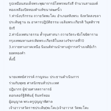
รูปเหมือนสมเด็จพระพุฒาจารย์โตพรหมรังสี จำนวนสามองค์
ทองเหลืองปิดทองคำแท้ขนาด๒๙นิ้ว
1.ท่านั่งบริกรรม ถวายวัดพะโคะ อำเภอสทิงพระ จังหวัดสงขลา
ประดิษฐาน ณ อาคารปฎิบัติธรรม เฉลิมพระเกียรติ วิมุตติราช
จักรี
2.ท่านั่งเทศนาธรรม ค้ำจุนศาสนา ถวายวัดระฆังโฆษิตาราม
กรุงเทพมหานครเทิดพระเกียรติในหลวงรัชกาลที่10
3.ถวายทางภาคเหนือ นิมนต์ท่านนำทางสู่การสร้างเจดีย์เก้า
ยอดทองคำ
ทั้งนี้
นายแพทย์สวรรค์ กาญจนะ ประธานดำเนินการ
ร่วมกับพุทธ ศาสนิกชนทั่วประเทศ
ปฎิมากร ผู้ช่วยศาสตราจารย์
ดอกเตอร์ฐิติพันธุ์ จันทร์หอม
ผู้อนุญาต พระครูปุญญาพิศาล
เจ้าอาวาสวัดราชประดิษ(พะโคะ)เจ้าอาวาส วัดพะโคะ