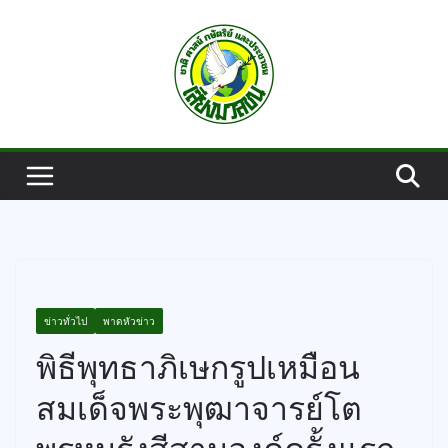
Skip
to
content
ข่าวทั่วไป
พาดหัวข่าว
พิธีพุทธาภิเษกรูปเหมือน
สมเด็จพระพุฒาจารย์โต