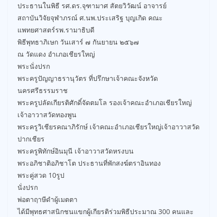
ประธานในพิธี รศ.ดร.จุฑามาศ สัตยวิวัฒน์ อาจารย์
สถาบันวิจัยจุฬาภรณ์ ศ.นพ.ประเสริฐ บุญเกิด คณะ
แพทยศาสตร์รพ.รามาธิบดี
พิธีพุทธาภิเษก วันเสาร์ ๗ กันยายน ๒๕๖๗
ณ วัดแดง อำเภอเชียรใหญ่
พระนั่งปรก
พระครูปัญญาธรานุวัตร ที่ปรึกษาเจ้าคณะจังหวัด
นครศรีธรรมราช
พระครูปลัดเกียรติศักดิ์จัดตมโล รองเจ้าคณะอำเภอเชียรใหญ่
เจ้าอาวาสวัดทองพูน
พระครูวิเชียรคณาภิรักษ์ เจ้าคณะอำเภอเชียรใหญ่เจ้าอาวาสวัด
ปากเชียร
พระครูพิทักษ์อินมุนี เจ้าอาวาสวัดหรงบน
พระอภิชาติอภิชาโต ประธานที่พักสงฆ์ตราอินทอง
พระคู่สวด 10รูป
นั่งปรก
พ่อตาฤาษีดำผู้เมตตา
ได้มีพุทธศาสนิกชนแขกผู้เกียรติร่วมพิธีประมาณ 300 คนและ