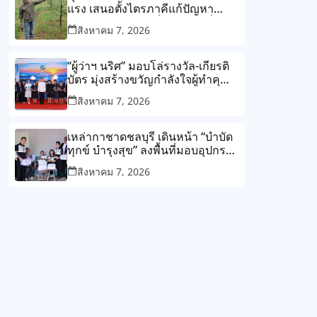
แรง เสนอตั้งไตรภาคีแก้ปัญหา
โรงงานกับชุมชน ลั่น ต้องแก้ที่ต้น
สิงหาคม 7, 2026
เหตุไม่ใช่แก้ปลายเหตุไม่รู้จบ
“ผู้ว่าฯ นริศ” มอบโล่รางวัล-เกียรติ
บัตร มุ่งสร้างขวัญกำลังใจผู้ทำคุณ
ประโยชน์แก่สังคม
สิงหาคม 7, 2026
เหล่ากาชาดชลบุรี เดินหน้า “บำบัด
ทุกข์ บำรุงสุข” ลงพื้นที่มอบอุปกรณ์
ช่วยเหลือและถุงยังชีพแก่ผู้ยากไร้
สิงหาคม 7, 2026